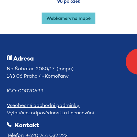
98 položek
Webkamery na mapě
Adresa
Na Šabatce 2050/17 (
mapa
)
143 06 Praha 4-Komořany
IČO: 00020699
Všeobecné obchodní podmínky
Vyloučení odpovědnosti a licencování
Kontakt
Telefon: +420 244 032 222