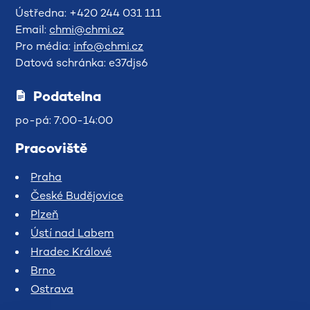
Ústředna: +420 244 031 111
Email:
chmi@chmi.cz
Pro média:
info@chmi.cz
Datová schránka: e37djs6
Podatelna
po-pá: 7:00-14:00
Pracoviště
Praha
České Budějovice
Plzeň
Ústí nad Labem
Hradec Králové
Brno
Ostrava