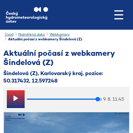
Přejít na hlavní obsah
Úvod
Naměřená data
Webkamery
Aktuální počasí z webkamery Šindelová (Z)
Aktuální počasí z webkamery
Šindelová (Z)
Šindelová (Z), Karlovarský kraj, pozice:
50.317432, 12.597248
ne 9. 8. 11:45