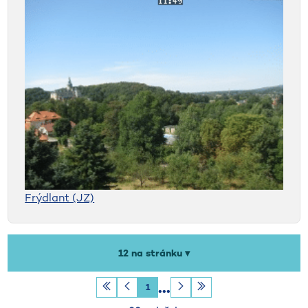
Frýdlant (JZ)
Počet záznamů na stránku
12 na stránku ▾
1