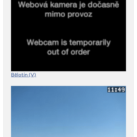
Bělotín (V)