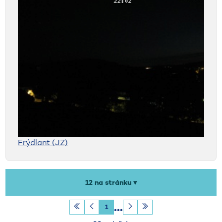
Frýdlant (JZ)
Počet záznamů na stránku
12 na stránku ▾
1