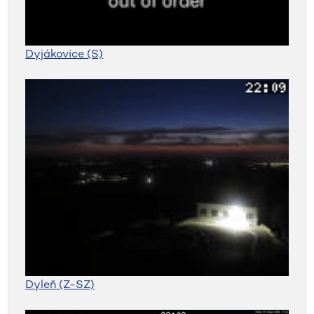
Dyjákovice (S)
Dyleň (Z-SZ)