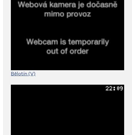
Bělotín (V)