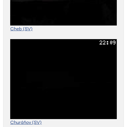
Cheb (SV)
Churáňov (SV)