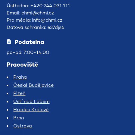
Ústředna: +420 244 031 111
Email:
chmi@chmi.cz
Pro média:
info@chmi.cz
Datová schránka: e37djs6
Podatelna
po-pá: 7:00-14:00
Pracoviště
Praha
České Budějovice
Plzeň
Ústí nad Labem
Hradec Králové
Brno
Ostrava