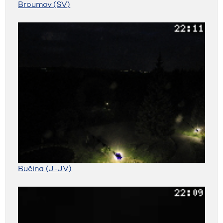
Broumov (SV)
Bučina (J-JV)