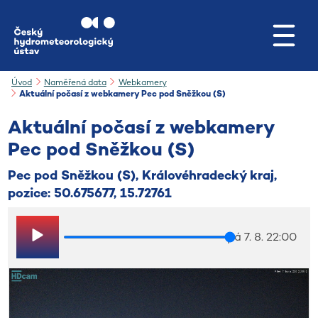
Přejít na hlavní obsah
Úvod
Naměřená data
Webkamery
Aktuální počasí z webkamery Pec pod Sněžkou (S)
Aktuální počasí z webkamery
Pec pod Sněžkou (S)
Pec pod Sněžkou (S), Královéhradecký kraj,
pozice: 50.675677, 15.72761
pá 7. 8. 22:00