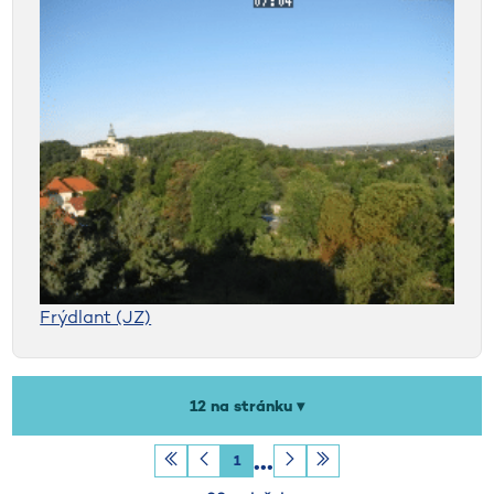
Frýdlant (JZ)
Počet záznamů na stránku
12 na stránku ▾
1