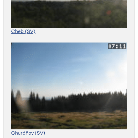
Cheb (SV)
Churáňov (SV)