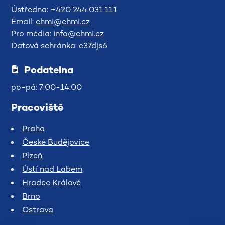
Ústředna: +420 244 031 111
Email:
chmi@chmi.cz
Pro média:
info@chmi.cz
Datová schránka: e37djs6
Podatelna
po-pá: 7:00-14:00
Pracoviště
Praha
České Budějovice
Plzeň
Ústí nad Labem
Hradec Králové
Brno
Ostrava