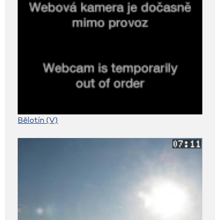
Bělotín (V)