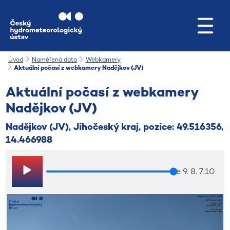
Přejít na hlavní obsah
Úvod
Naměřená data
Webkamery
Aktuální počasí z webkamery Nadějkov (JV)
Aktuální počasí z webkamery
Nadějkov (JV)
Nadějkov (JV), Jihočeský kraj, pozice: 49.516356,
14.466988
ne 9. 8. 7:10