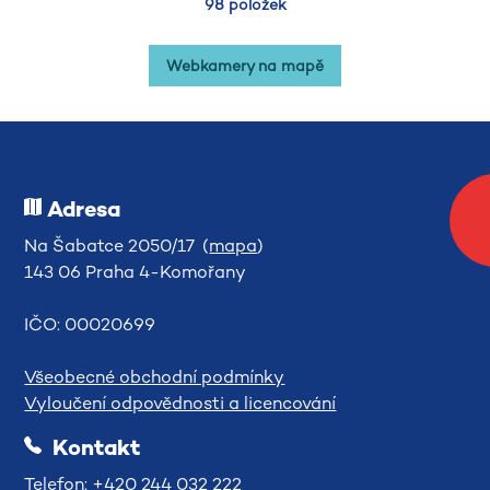
98 položek
Webkamery na mapě
Adresa
Na Šabatce 2050/17 (
mapa
)
143 06 Praha 4-Komořany
IČO: 00020699
Všeobecné obchodní podmínky
Vyloučení odpovědnosti a licencování
Kontakt
Telefon: +420 244 032 222