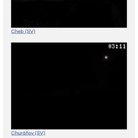
Cheb (SV)
Churáňov (SV)