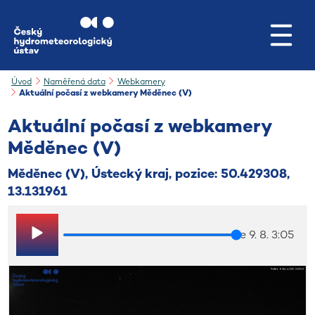
Přejít na hlavní obsah
Úvod
Naměřená data
Webkamery
Aktuální počasí z webkamery Měděnec (V)
Aktuální počasí z webkamery
Měděnec (V)
Měděnec (V), Ústecký kraj, pozice: 50.429308,
13.131961
ne 9. 8. 3:05