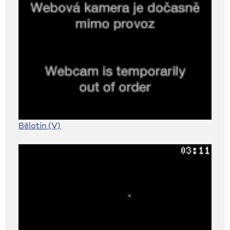
Bělotín (V)