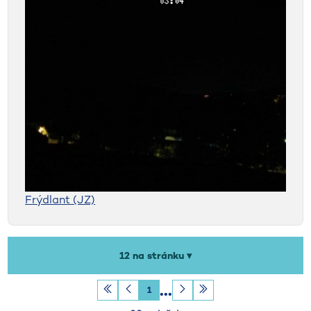
Frýdlant (JZ)
Počet záznamů na stránku
12 na stránku ▾
1