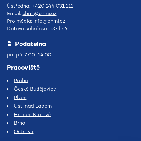
Ústředna: +420 244 031 111
Email:
chmi@chmi.cz
Pro média:
info@chmi.cz
Datová schránka: e37djs6
Podatelna
po-pá: 7:00-14:00
Pracoviště
Praha
České Budějovice
Plzeň
Ústí nad Labem
Hradec Králové
Brno
Ostrava