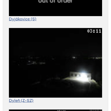
Dyjákovice (S)
Dyleň (Z-SZ)