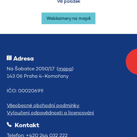
98 položek
Webkamery na mapě
Adresa
Na Šabatce 2050/17 (
mapa
)
143 06 Praha 4-Komořany
IČO: 00020699
Všeobecné obchodní podmínky
Vyloučení odpovědnosti a licencování
Kontakt
Telefon: +420 244 032 222