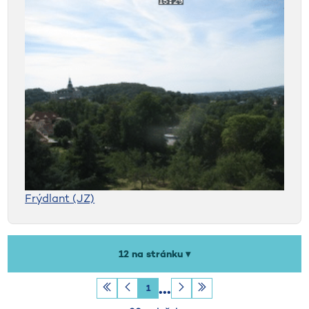
Frýdlant (JZ)
Počet záznamů na stránku
12 na stránku ▾
1