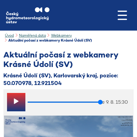
Přejít na hlavní obsah
Úvod
Naměřená data
Webkamery
Aktuální počasí z webkamery Krásné Údolí (SV)
Aktuální počasí z webkamery
Krásné Údolí (SV)
Krásné Údolí (SV), Karlovarský kraj, pozice:
50.070978, 12.921504
ne 9. 8. 15:30