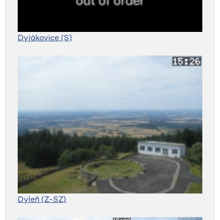
Dyjákovice (S)
Dyleň (Z-SZ)