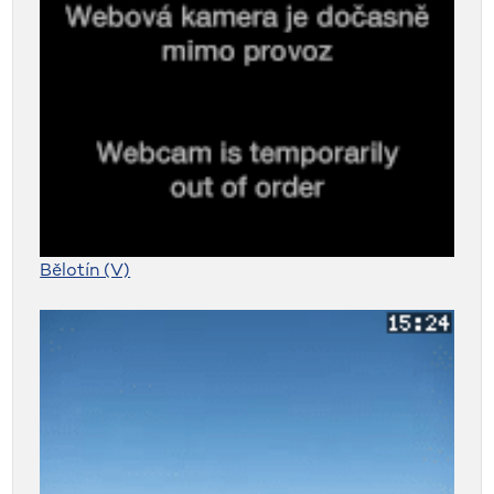
Bělotín (V)