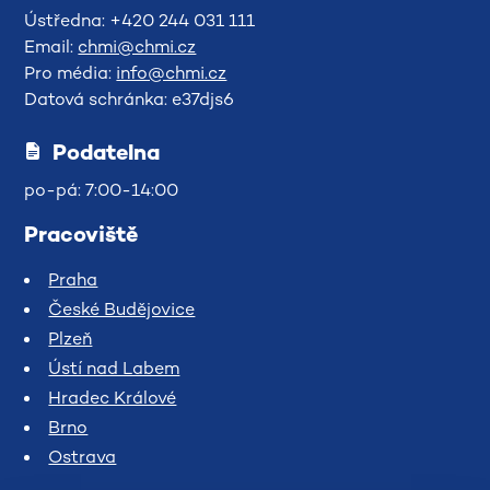
Ústředna: +420 244 031 111
Email:
chmi@chmi.cz
Pro média:
info@chmi.cz
Datová schránka: e37djs6
Podatelna
po-pá: 7:00-14:00
Pracoviště
Praha
České Budějovice
Plzeň
Ústí nad Labem
Hradec Králové
Brno
Ostrava