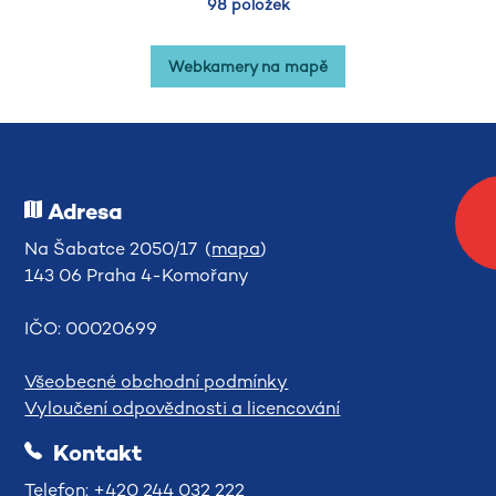
98 položek
Webkamery na mapě
Adresa
Na Šabatce 2050/17 (
mapa
)
143 06 Praha 4-Komořany
IČO: 00020699
Všeobecné obchodní podmínky
Vyloučení odpovědnosti a licencování
Kontakt
Telefon: +420 244 032 222