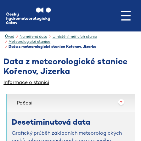
Přejít na hlavní obsah
Úvod
Naměřená data
Umístění měřicích stanic
Meteorologické stanice
Data z meteorologické stanice Kořenov, Jizerka
Data z meteorologické stanice
Kořenov, Jizerka
Informace o stanici
Počasí
Desetiminutová data
Grafický průběh základních meteorologických
prvků zobrazovaných podle pozorovacího