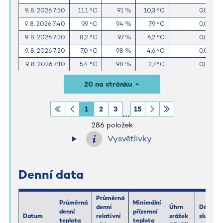
9. 8. 2026 7:50
11,1 °C
91 %
10,3 °C
0,0 mm
9. 8. 2026 7:40
9,9 °C
94 %
7,9 °C
0,0 mm
9. 8. 2026 7:30
8,2 °C
97 %
6,2 °C
0,0 mm
9. 8. 2026 7:20
7,0 °C
98 %
4,6 °C
0,0 mm
9. 8. 2026 7:10
5,4 °C
98 %
2,7 °C
0,0 mm
9. 8. 2026 7:00
4,0 °C
98 %
0,8 °C
0,0 mm
20 na stránku
9. 8. 2026 6:50
2,9 °C
98 %
-0,1 °C
0,0 mm
9. 8. 2026 6:40
1,9 °C
98 %
-0,6 °C
0,0 mm
1
2
3
15
9. 8. 2026 6:30
1,1 °C
98 %
-1,3 °C
0,0 mm
286 položek
Vysvětlivky
Denní data
Průměrná
Průměrná
Minimální
denní
Úhrn
Délka
denní
přízemní
Datum
relativní
srážek
slunečn
teplota
teplota