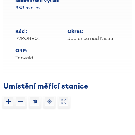
Nadmořská výška:
858 m n. m.
Kód :
Okres:
P2KORE01
Jablonec nad Nisou
ORP:
Tanvald
Umístění měřící stanice