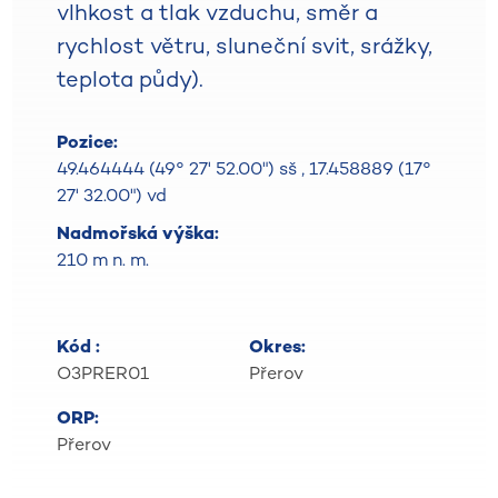
vlhkost a tlak vzduchu, směr a
rychlost větru, sluneční svit, srážky,
teplota půdy).
Pozice:
49.464444 (49° 27' 52.00") sš
,
17.458889 (17°
27' 32.00") vd
Nadmořská výška:
210 m n. m.
Kód :
Okres:
O3PRER01
Přerov
ORP:
Přerov