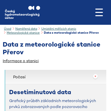
Přejít na hlavní obsah
Úvod
Naměřená data
Umístění měřicích stanic
Meteorologické stanice
Data z meteorologické stanice Přerov
Data z meteorologické stanice
Přerov
Informace o stanici
Počasí
Desetiminutová data
Grafický průběh základních meteorologických
prvků zobrazovaných podle pozorovacího