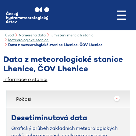
Přejít na hlavní obsah
Úvod
Naměřená data
Umístění měřicích stanic
Meteorologické stanice
Data z meteorologické stanice Lhenice, ČOV Lhenice
Data z meteorologické stanice
Lhenice, ČOV Lhenice
Informace o stanici
Počasí
Desetiminutová data
Grafický průběh základních meteorologických
prvků zobrazovaných podle pozorovacího