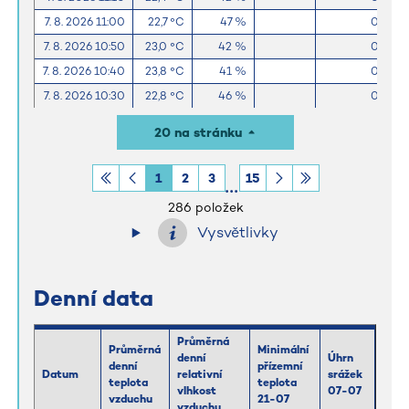
7. 8. 2026 11:00
22,7 °C
47 %
0,0 m
7. 8. 2026 10:50
23,0 °C
42 %
0,0 m
7. 8. 2026 10:40
23,8 °C
41 %
0,0 m
7. 8. 2026 10:30
22,8 °C
46 %
0,0 m
7. 8. 2026 10:20
21,8 °C
47 %
0,0 m
20 na stránku
7. 8. 2026 10:10
22,4 °C
43 %
0,0 m
7. 8. 2026 10:00
20,3 °C
53 %
0,0 m
1
2
3
15
7. 8. 2026 9:50
20,4 °C
53 %
0,0 m
286 položek
Vysvětlivky
Denní data
Průměrná
Průměrná
Minimální
denní
Úhrn
denní
přízemní
Datum
relativní
srážek
teplota
teplota
vlhkost
07-07
vzduchu
21-07
vzduchu