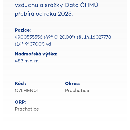
vzduchu a srážky. Data ČHMÚ
přebírá od roku 2025.
Pozice:
49.00555556 (49° 0' 20.00") sš
,
14.16027778
(14° 9' 37.00") vd
Nadmořská výška:
483 m n. m.
Kód :
Okres:
C7LHEN01
Prachatice
ORP:
Prachatice