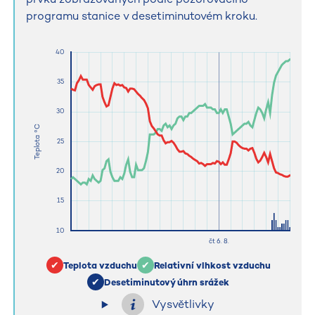
programu stanice v desetiminutovém kroku.
Teplota vzduchu
Relativní vlhkost vzduchu
Desetiminutový úhrn srážek
Vysvětlivky