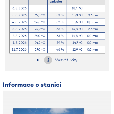
vzduchu
6. 8. 2026
18,4 °C
5. 8. 2026
27,3 °C
53 %
15,3 °C
0,7 mm
12,3 
4. 8. 2026
26,8 °C
52 %
13,5 °C
0,0 mm
13,7 
3. 8. 2026
24,9 °C
66 %
14,8 °C
2,7 mm
12,2 
2. 8. 2026
24,0 °C
63 %
14,8 °C
0,0 mm
4,6 
1. 8. 2026
24,2 °C
59 %
14,7 °C
0,0 mm
8,7 
31. 7. 2026
27,0 °C
46 %
12,9 °C
0,0 mm
12,6 
Vysvětlivky
Informace o stanici