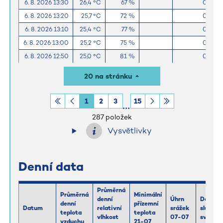
6. 8. 2026 13:30
26,4 °C
67 %
0,0 m
6. 8. 2026 13:20
25,7 °C
72 %
0,0 m
6. 8. 2026 13:10
25,4 °C
77 %
0,0 m
6. 8. 2026 13:00
25,2 °C
75 %
0,0 m
6. 8. 2026 12:50
25,0 °C
81 %
0,0 m
6. 8. 2026 12:40
24,5 °C
80 %
0,0 m
20 na stránku
6. 8. 2026 12:30
24,0 °C
83 %
0,0 m
6. 8. 2026 12:20
23,7 °C
84 %
0,0 m
1
2
3
15
6. 8. 2026 12:10
23,6 °C
86 %
0,0 m
287 položek
Vysvětlivky
Denní data
Průměrná
Průměrná
Minimální
denní
Úhrn
Délka
denní
přízemní
Datum
relativní
srážek
slunečn
teplota
teplota
vlhkost
07-07
svitu
vzduchu
21-07