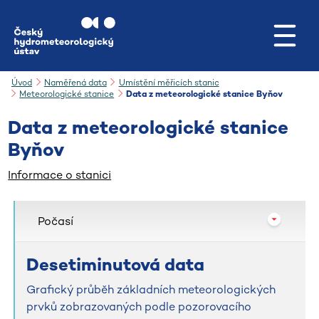
Přejít na hlavní obsah
Úvod
Naměřená data
Umístění měřicích stanic
Meteorologické stanice
Data z meteorologické stanice Byňov
Data z meteorologické stanice
Byňov
Informace o stanici
Počasí
Desetiminutová data
Grafický průběh základních meteorologických
prvků zobrazovaných podle pozorovacího