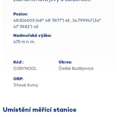
Pozice:
48.816603 (48° 48' 59.77") sš
,
14.799947 (14°
47' 59.81") vd
Nadmořská výška:
475 m n. m.
Kód :
Okres:
C2BYNO01
České Budějovice
ORP:
Trhové Sviny
Umístění měřící stanice