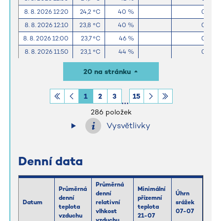
8. 8. 2026 12:20
24,2 °C
40 %
0,0 m
8. 8. 2026 12:10
23,8 °C
40 %
0,0 m
8. 8. 2026 12:00
23,7 °C
46 %
0,0 m
8. 8. 2026 11:50
23,1 °C
44 %
0,0 m
8. 8. 2026 11:40
23,0 °C
45 %
0,0 m
20 na stránku
8. 8. 2026 11:30
23,0 °C
47 %
0,0 m
8. 8. 2026 11:20
22,5 °C
49 %
0,0 m
1
2
3
15
8. 8. 2026 11:10
22,3 °C
44 %
0,0 m
286 položek
Vysvětlivky
Denní data
Průměrná
Průměrná
Minimální
denní
Úhrn
denní
přízemní
Datum
relativní
srážek
teplota
teplota
vlhkost
07-07
vzduchu
21-07
vzduchu