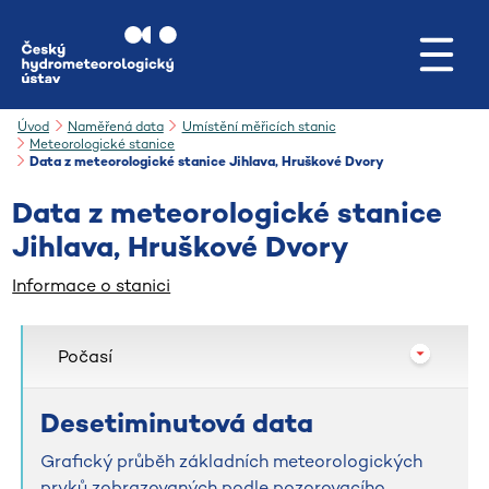
Přejít na hlavní obsah
Úvod
Naměřená data
Umístění měřicích stanic
Meteorologické stanice
Data z meteorologické stanice Jihlava, Hruškové Dvory
Data z meteorologické stanice
Jihlava, Hruškové Dvory
Informace o stanici
Počasí
Desetiminutová data
Grafický průběh základních meteorologických
prvků zobrazovaných podle pozorovacího