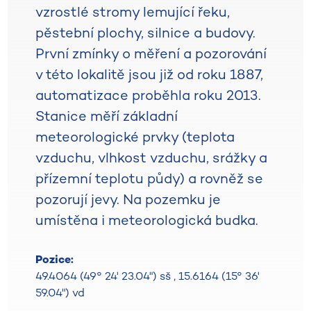
vzrostlé stromy lemující řeku,
pěstební plochy, silnice a budovy.
První zmínky o měření a pozorování
v této lokalitě jsou již od roku 1887,
automatizace proběhla roku 2013.
Stanice měří základní
meteorologické prvky (teplota
vzduchu, vlhkost vzduchu, srážky a
přízemní teplotu půdy) a rovněž se
pozorují jevy. Na pozemku je
umístěna i meteorologická budka.
Pozice:
49.4064 (49° 24' 23.04") sš
,
15.6164 (15° 36'
59.04") vd