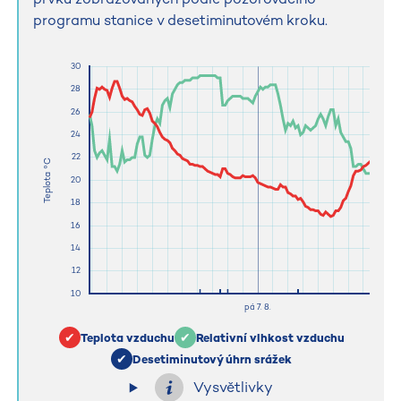
programu stanice v desetiminutovém kroku.
Teplota vzduchu
Relativní vlhkost vzduchu
Desetiminutový úhrn srážek
Vysvětlivky