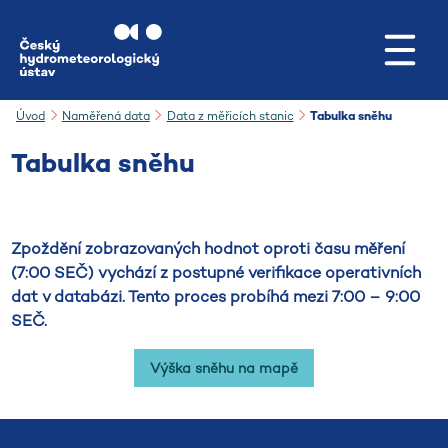
Přejít na hlavní obsah
Úvod
Naměřená data
Data z měřicích stanic
Tabulka sněhu
Tabulka sněhu
Zpoždění zobrazovaných hodnot oproti času měření
(7:00 SEČ) vychází z postupné verifikace operativních
dat v databázi. Tento proces probíhá mezi 7:00 – 9:00
SEČ.
Výška sněhu na mapě