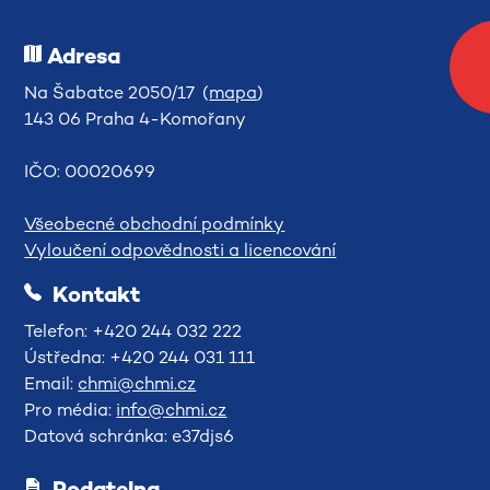
Adresa
Na Šabatce 2050/17 (
mapa
)
143 06 Praha 4-Komořany
IČO: 00020699
Všeobecné obchodní podmínky
Vyloučení odpovědnosti a licencování
Kontakt
Telefon: +420 244 032 222
Ústředna: +420 244 031 111
Email:
chmi@chmi.cz
Pro média:
info@chmi.cz
Datová schránka: e37djs6
Podatelna