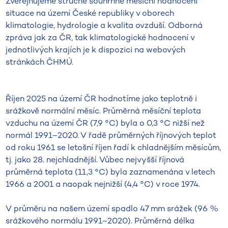
Zveřejňujeme stručné souhrnné měsíční hodnocení
situace na území České republiky v oborech
klimatologie, hydrologie a kvalita ovzduší. Odborná
zpráva jak za ČR, tak klimatologické hodnocení v
jednotlivých krajích je k dispozici na webových
stránkách ČHMÚ.
Říjen 2025 na území ČR hodnotíme jako teplotně i
srážkově normální měsíc. Průměrná měsíční teplota
vzduchu na území ČR (7,9 °C) byla o 0,3 °C nižší než
normál 1991–2020. V řadě průměrných říjnových teplot
od roku 1961 se letošní říjen řadí k chladnějším měsícům,
tj. jako 28. nejchladnější. Vůbec nejvyšší říjnová
průměrná teplota (11,3 °C) byla zaznamenána v letech
1966 a 2001 a naopak nejnižší (4,4 °C) v roce 1974.
V průměru na našem území spadlo 47 mm srážek (96 %
srážkového normálu 1991–2020). Průměrná délka