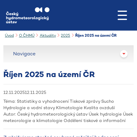
Přejít na hlavní obsah
Úvod
O ČHMÚ
Aktuality
2025
Říjen 2025 na území ČR
Navigace
Říjen 2025 na území ČR
12.11.2025
12.11.2025
Téma:
Statistiky a vyhodnocení
Tiskové zprávy
Sucho
Hydrologie a vodní stavy
Klimatologie
Kvalita ovzduší
Autor:
Český hydrometeorologický ústav
Úsek hydrologie
Úsek
meteorologie a klimatologie
Oddělení tiskové a informační