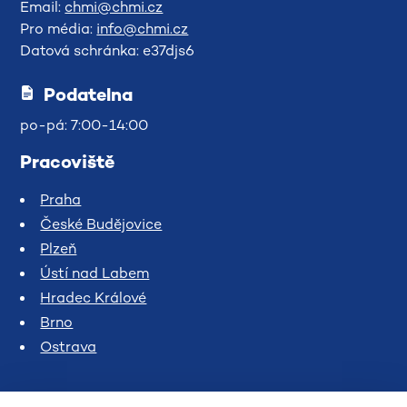
Email:
chmi@chmi.cz
Pro média:
info@chmi.cz
Datová schránka: e37djs6
Podatelna
po-pá: 7:00-14:00
Pracoviště
Praha
České Budějovice
Plzeň
Ústí nad Labem
Hradec Králové
Brno
Ostrava