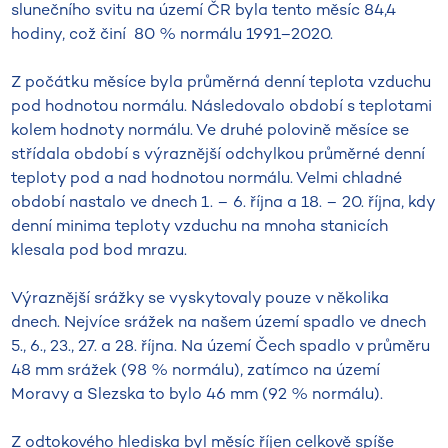
slunečního svitu na území ČR byla tento měsíc 84,4
hodiny, což činí 80 % normálu 1991–2020.
Z počátku měsíce byla průměrná denní teplota vzduchu
pod hodnotou normálu. Následovalo období s teplotami
kolem hodnoty normálu. Ve druhé polovině měsíce se
střídala období s výraznější odchylkou průměrné denní
teploty pod a nad hodnotou normálu. Velmi chladné
období nastalo ve dnech 1. – 6. října a 18. – 20. října, kdy
denní minima teploty vzduchu na mnoha stanicích
klesala pod bod mrazu.
Výraznější srážky se vyskytovaly pouze v několika
dnech. Nejvíce srážek na našem území spadlo ve dnech
5., 6., 23., 27. a 28. října. Na území Čech spadlo v průměru
48 mm srážek (98 % normálu), zatímco na území
Moravy a Slezska to bylo 46 mm (92 % normálu).
Z odtokového hlediska byl měsíc říjen celkově spíše