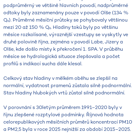
podprůměrný ve většině hlavních povodí, nadprůměrné
odtoky byly zaznamenány pouze v povodí Olše (134 %
Qₓ). Průměrné měsíční průtoky se pohybovaly většinou
mezi 20 až 150 % Qₓ. Hladiny toků byly po většinu
měsíce rozkolísané, výraznější vzestupy se vyskytly ve
druhé polovině října, zejména v povodí Labe, Jizery a
Olše, kde došlo místy k překročení 1. SPA. V průběhu
měsíce se hydrologická situace zlepšovala a počet
profilů s indikací sucha dále klesal.
Celkový stav hladiny v mělkém oběhu se zlepšil na
normální, vydatnost pramenů zůstala silně podnormální.
Stav hladiny hlubokých vrtů zůstal silně podnormální.
V porovnání s 30letým průměrem 1991–2020 byly v
říjnu zlepšené rozptylové podmínky. Říjnová hodnota
celorepublikových měsíčních průměrů koncentrací PM10
a PM2,5 byla v roce 2025 nejnižší za období 2015–2025.