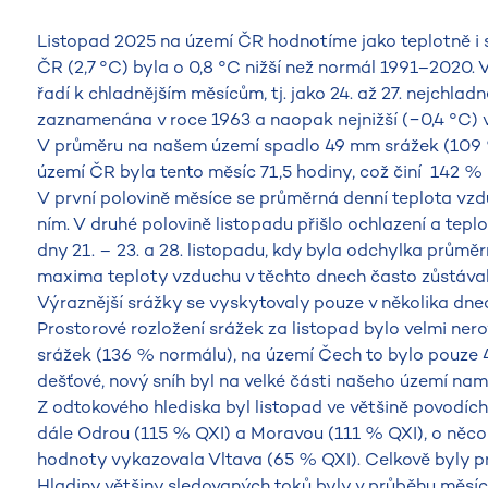
Listopad 2025 na území ČR hodnotíme jako teplotně i 
ČR (2,7 °C) byla o 0,8 °C nižší než normál 1991–2020. 
řadí k chladnějším měsícům, tj. jako 24. až 27. nejchlad
zaznamenána v roce 1963 a naopak nejnižší (−0,4 °C) 
V průměru na našem území spadlo 49 mm srážek (109 
území ČR byla tento měsíc 71,5 hodiny, což činí 142 
V první polovině měsíce se průměrná denní teplota v
ním. V druhé polovině listopadu přišlo ochlazení a tep
dny 21. – 23. a 28. listopadu, kdy byla odchylka prům
maxima teploty vzduchu v těchto dnech často zůstá
Výraznější srážky se vyskytovaly pouze v několika dnech
Prostorové rozložení srážek za listopad bylo velmi n
srážek (136 % normálu), na území Čech to bylo pouze 
dešťové, nový sníh byl na velké části našeho území namě
Z odtokového hlediska byl listopad ve většině povodíc
dále Odrou (115 % QXI) a Moravou (111 % QXI), o něc
hodnoty vykazovala Vltava (65 % QXI). Celkově byly p
Hladiny většiny sledovaných toků byly v průběhu měsíc