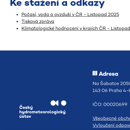
Ke stažení a odkazy
Počasí, voda a ovzduší v ČR - Listopad 2025
Tisková zpráva
Klimatologické hodnocení v krajích ČR - Listopa
Adresa
Na Šabatce 2050
143 06 Praha 4
IČO: 00020699
Všeobecné obch
Vyloučení odpově