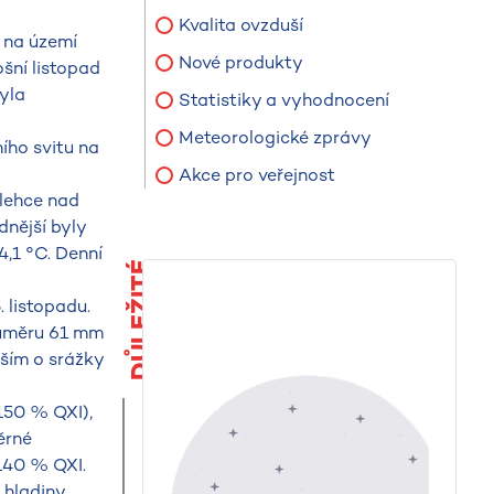
Kvalita ovzduší
 na území
Nové produkty
šní listopad
byla
Statistiky a vyhodnocení
Meteorologické zprávy
ího svitu na
Akce pro veřejnost
lehce nad
dnější byly
4,1 °C. Denní
DŮLEŽITÉ
 listopadu.
růměru 61 mm
ším o srážky
150 % QXI),
ěrné
140 % QXI.
 hladiny