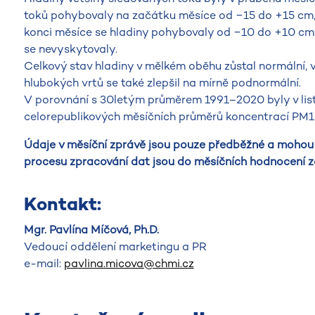
toků pohybovaly na začátku měsíce od −15 do +15 cm, 
konci měsíce se hladiny pohybovaly od −10 do +10 cm. 
se nevyskytovaly.
Celkový stav hladiny v mělkém oběhu zůstal normální, 
hlubokých vrtů se také zlepšil na mírně podnormální.
V porovnání s 30letým průměrem 1991–2020 byly v lis
celorepublikových měsíčních průměrů koncentrací PM10
Údaje v měsíční zprávě jsou pouze předběžné a mohou 
procesu zpracování dat jsou do měsíčních hodnocení z
Kontakt:
Mgr. Pavlína Míčová, Ph.D.
Vedoucí oddělení marketingu a PR
e-mail:
pavlina.micova@chmi.cz