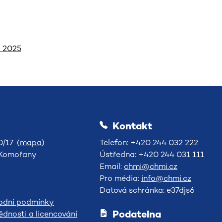
d 2025
Kontakt
/17 (
mapa
)
Telefon: +420 244 032 222
-Komořany
Ústředna: +420 244 031 111
Email:
chmi@chmi.cz
Pro média:
info@chmi.cz
Datová schránka: e37djs6
odní podmínky
Podatelna
dnosti a licencování