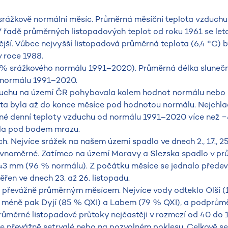
srážkově normální měsíc. Průměrná měsíční teplota vzduchu
V řadě průměrných listopadových teplot od roku 1961 se leto
nější. Vůbec nejvyšší listopadová průměrná teplota (6,4 °C) 
v roce 1988.
% srážkového normálu 1991–2020). Průměrná délka slunečn
% normálu 1991–2020.
zduchu na území ČR pohybovala kolem hodnot normálu nebo 
lota byla až do konce měsíce pod hodnotou normálu. Nejchla
ěrné denní teploty vzduchu od normálu 1991–2020 více než −
vala pod bodem mrazu.
. Nejvíce srážek na našem území spadlo ve dnech 2., 17., 25.
erovnoměrné. Zatímco na území Moravy a Slezska spadlo v p
43 mm (96 % normálu). Z počátku měsíce se jednalo předev
řen ve dnech 23. až 26. listopadu.
h převážně průměrným měsícem. Nejvíce vody odteklo Olší (
o méně pak Dyjí (85 % QXI) a Labem (79 % QXI), a podprům
růměrné listopadové průtoky nejčastěji v rozmezí od 40 do 
e převážně setrvalé nebo na pozvolném poklesu. Celkově se