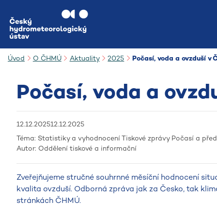
Přejít na hlavní obsah
Úvod
O ČHMÚ
Aktuality
2025
Počasí, voda a ovzduší v
Počasí, voda a ovzd
12.12.2025
12.12.2025
Téma:
Statistiky a vyhodnocení
Tiskové zprávy
Počasí a pře
Autor:
Oddělení tiskové a informační
Zveřejňujeme stručné souhrnné měsíční hodnocení situa
kvalita ovzduší. Odborná zpráva jak za Česko, tak klim
stránkách ČHMÚ.