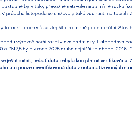
postupně byly toky převážně setrvalé nebo mírně rozkolísa
V průběhu listopadu se snižovaly také vodnosti na tocích.
vydatnost pramenů se zlepšila na mírně podnormální. Stav h
topadu výrazně horší rozptylové podmínky. Listopadová h
 a PM2,5 byla v roce 2025 druhá nejnižší za období 2015–
se ještě měnit, neboť data nebyla kompletně verifikována. 
ahrnuta pouze neverifikovaná data z automatizovaných stan