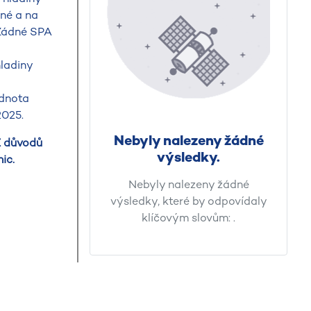
né a na
 Žádné SPA
ladiny
odnota
2025.
Nebyly nalezeny žádné
Z důvodů
výsledky.
ic.
Nebyly nalezeny žádné
výsledky, které by odpovídaly
klíčovým slovům:
.