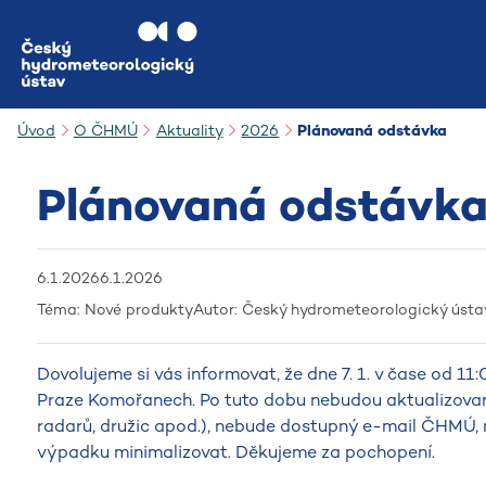
Přejít na hlavní obsah
Úvod
O ČHMÚ
Aktuality
2026
Plánovaná odstávka
Plánovaná odstávk
6.1.2026
6.1.2026
Téma:
Nové produkty
Autor:
Český hydrometeorologický ústa
Dovolujeme si vás informovat, že dne 7. 1. v čase od 
Praze Komořanech. Po tuto dobu nebudou aktualizované 
radarů, družic apod.), nebude dostupný e-mail ČHMÚ, 
výpadku minimalizovat. Děkujeme za pochopení.