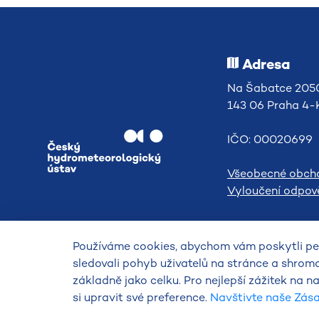
Adresa
Na Šabatce 2050
143 06 Praha 4
IČO: 00020699
Všeobecné obch
Vyloučení odpově
Používáme cookies, abychom vám poskytli per
sledovali pohyb uživatelů na stránce a shrom
základně jako celku. Pro nejlepší zážitek na
2026
Český hydrometeorologický
si upravit své preference.
Navštivte naše Zás
ústav