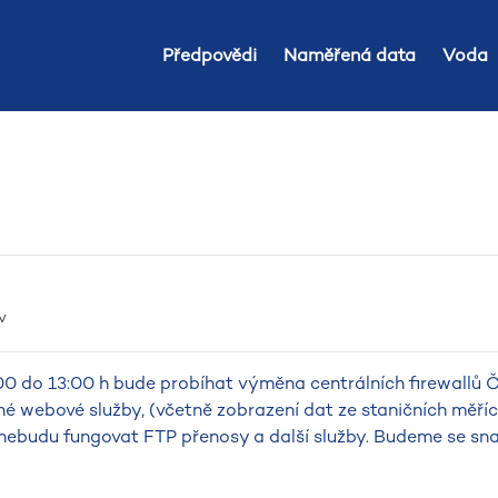
Předpovědi
Naměřená data
Voda
a
v
11:00 do 13:00 h bude probíhat výměna centrálních firewallů
webové služby, (včetně zobrazení dat ze staničních měřícíc
nebudu fungovat FTP přenosy a další služby. Budeme se sn