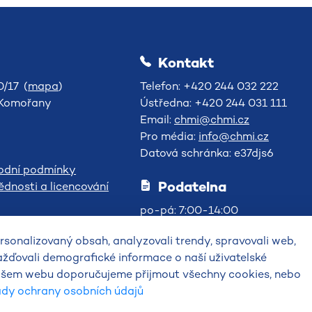
Kontakt
/17 (
mapa
)
Telefon: +420 244 032 222
-Komořany
Ústředna: +420 244 031 111
Email:
chmi@chmi.cz
Pro média:
info@chmi.cz
Datová schránka: e37djs6
odní podmínky
Podatelna
dnosti a licencování
po-pá: 7:00-14:00
sonalizovaný obsah, analyzovali trendy, spravovali web,
ažďovali demografické informace o naší uživatelské
 našem webu doporučujeme přijmout všechny cookies, nebo
ady ochrany osobních údajů