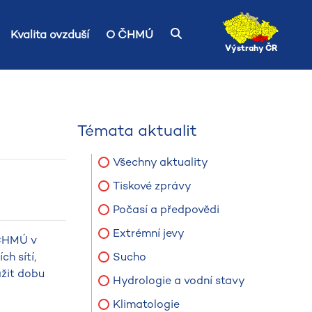
Kvalita ovzduší
O ČHMÚ
Výstrahy ČR
Témata aktualit
Všechny aktuality
Tiskové zprávy
Počasí a předpovědi
Extrémní jevy
 ČHMÚ v
h sítí,
Sucho
ažit dobu
Hydrologie a vodní stavy
Klimatologie