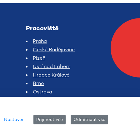
Pracoviště
Praha
České Budějovice
Plzeň
Ústí nad Labem
Hradec Králové
Brno
Ostrava
Nastavení
Přijmout vše
Odmítnout vše
English