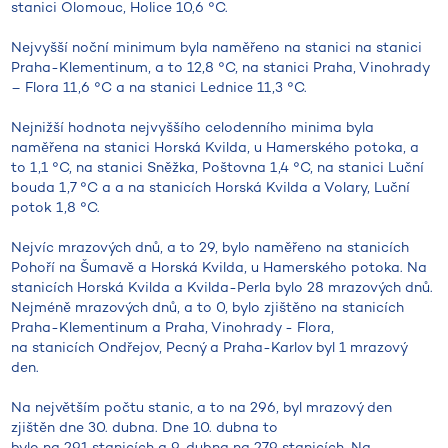
stanici Olomouc, Holice 10,6 °C.
Nejvyšší noční minimum byla naměřeno na stanici na stanici
Praha-Klementinum, a to 12,8 °C, na stanici Praha, Vinohrady
– Flora 11,6 °C a na stanici Lednice 11,3 °C.
Nejnižší hodnota nejvyššího celodenního minima byla
naměřena na stanici Horská Kvilda, u Hamerského potoka, a
to 1,1 °C, na stanici Sněžka, Poštovna 1,4 °C, na stanici Luční
bouda 1,7 °C a a na stanicích Horská Kvilda a Volary, Luční
potok 1,8 °C.
Nejvíc mrazových dnů, a to 29, bylo naměřeno na stanicích
Pohoří na Šumavě a Horská Kvilda, u Hamerského potoka. Na
stanicích Horská Kvilda a Kvilda-Perla bylo 28 mrazových dnů.
Nejméně mrazových dnů, a to 0, bylo zjištěno na stanicích
Praha-Klementinum a Praha, Vinohrady - Flora,
na stanicích Ondřejov, Pecný a Praha-Karlov byl 1 mrazový
den.
Na největším počtu stanic, a to na 296, byl mrazový den
zjištěn dne 30. dubna. Dne 10. dubna to
bylo na 291 stanicích a 9. dubna na 279 stanicích. Na