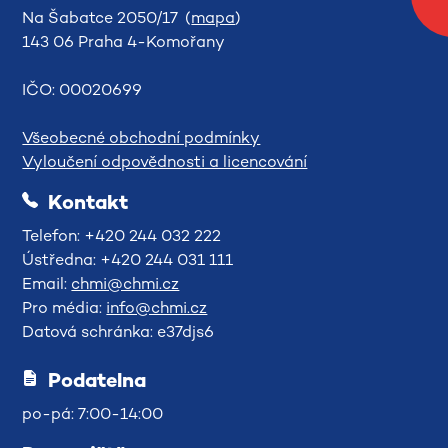
Na Šabatce 2050/17 (
mapa
)
143 06 Praha 4-Komořany
IČO: 00020699
Všeobecné obchodní podmínky
Vyloučení odpovědnosti a licencování
Kontakt
Telefon: +420 244 032 222
Ústředna: +420 244 031 111
Email:
chmi@chmi.cz
Pro média:
info@chmi.cz
Datová schránka: e37djs6
Podatelna
po-pá: 7:00-14:00