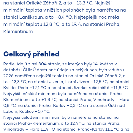
na stanici Orlické Záhoří 2, a to −13,3 °C. Nejnižší
minimální teplota v nižších polohách byla naměřena na
stanici Lanškroun, a to −8,4 °C. Nejteplejší noc měla
minimální teplotu 12,8 °C, a to 19. 4. na stanici Praha,
Klementinum.
Celkový přehled
Podle údajů z asi 304 stanic, ze kterých byly 14. května v
databázi ČHMÚ dostupné údaje za celý duben, byla v dubnu
2026 naměřena nejnižší teplota na stanici Orlické Záhoří 2, a
to −13,3 °C, na stanici Jizerka, Horní Jizera −12,5 °C, na stanici
Kvilda-Perla −12,1 °C a na stanici Jizerka, rašeliniště −11,8 °C.
Nejvyšší měsíční minimum bylo naměřeno na stanici Praha-
Klementinum, a to +1,8 °C, na stanici Praha, Vinohrady – Flora
0,8 °C, na stanici Praha-Karlov −0,3 °C a na stanici Ústí nad
Labem, Kočkov −0,7 °C.
Nejvyšší celodenní minimum bylo naměřeno na stanici na
stanici Praha-Klementinum, a to 12,4 °C, na stanici Praha,
Vinohrady – Flora 11,4 °C, na stanici Praha-Karlov 11,1 °C a na