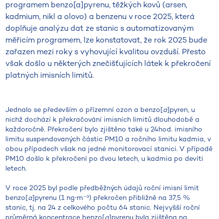
programem benzo[a]pyrenu, těžkých kovů (arsen,
kadmium, nikl a olovo) a benzenu v roce 2025, která
doplňuje analýzu dat ze stanic s automatizovaným
měřicím programem, lze konstatovat, že rok 2025 bude
zařazen mezi roky s vyhovující kvalitou ovzduší. Přesto
však došlo u některých znečišťujících látek k překročení
platných imisních limitů.
Jednalo se především o přízemní ozon a benzo[
a
]pyren, u
nichž dochází k překračování imisních limitů dlouhodobě a
každoročně. Překročení bylo zjištěno také u 24hod. imisního
limitu suspendovaných částic PM10 a ročního limitu kadmia, v
obou případech však na jedné monitorovací stanici. V případě
PM10 došlo k překročení po dvou letech, u kadmia po devíti
letech.
V roce 2025 byl podle předběžných údajů roční imisní limit
benzo[
a
]pyrenu (1 ng⋅m⁻³) překročen přibližně na 37,5 %
stanic, tj. na 24 z celkového počtu 64 stanic. Nejvyšší roční
průměrná koncentrace benzo[
a
]pyrenu byla zjištěna na