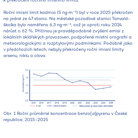
k překročení ročního imisního limitu.
Roční imisní limit kadmia (5 ng⋅m⁻³) byl v roce 2025 překročen
na jedné ze 47 stanic. Na městské pozaďové stanici Tanvald-
školka bylo naměřeno 6,3 ng⋅m⁻³, což je oproti roku 2024
nárůst o 62 %. Příčinou je pravděpodobně zvýšení emisí z
lokálních sklářských provozoven, podpořené místní orografií a
meteorologickými a rozptylovými podmínkami. Podobně jako
v předchozích letech, nebyly překročeny roční imisní limity
arsenu, niklu a olova.
Obr. 1 Roční průměrné koncentrace benzo[
a
]pyrenu v České
republice, 2015–2025