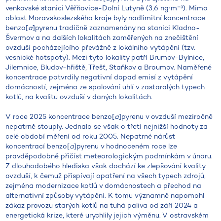
venkovské stanici Věřňovice-Dolní Lutyně (3,6 ng⋅m⁻³). Mimo
oblast Moravskoslezského kraje byly nadlimitní koncentrace
benzo[
a
]pyrenu tradičně zaznamenány na stanici Kladno-
Švermov a na dalších lokalitách zaměřených na znečištění
ovzduší pocházejícího převážně z lokálního vytápění (tzv.
vesnické hotspoty). Mezi tyto lokality patří Brumov-Bylnice,
Jilemnice, Bludov-hřiště, Třešť, Staňkov a Broumov. Naměřené
koncentrace potvrdily negativní dopad emisí z vytápění
domácností, zejména ze spalování uhlí v zastaralých typech
kotlů, na kvalitu ovzduší v daných lokalitách.
V roce 2025 koncentrace benzo[
a
]pyrenu v ovzduší meziročně
nepatrně stouply. Jednalo se však o třetí nejnižší hodnoty za
celé období měření od roku 2005. Nepatrné nárůst
koncentrací benzo[
a
]pyrenu v hodnoceném roce lze
pravděpodobně přičíst meteorologickým podmínkám v únoru.
Z dlouhodobého hlediska však dochází ke zlepšování kvality
ovzduší, k čemuž přispívají opatření na všech typech zdrojů,
zejména modernizace kotlů v domácnostech a přechod na
alternativní způsoby vytápění. K tomu významně napomohl
zákaz provozu starých kotlů na tuhá paliva od září 2024 a
energetická krize, které urychlily jejich výměnu. V ostravském