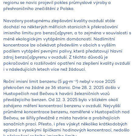
regionu se navíc projevil pokles průmyslové výroby a
přeshraničního znečištění z Polska.
Navzdory postupnému zlepšování kvality ovzduší stále
dochází na některých měřicích stanicích k překračování
imisního limitu pro benzo[
a
]pyren, a to zejména v souvislosti s
méně ekologickým vytápěním domácností. Nadlimitní
koncentrace lze očekávat především v obcích s vyšším
podílem vytápění pevnými palivy, která představují hlavní
zdroj benzo[
a
]pyrenu v ovzduší. Z těchto důvodů je
pokračování a rozšiřování opatření na zlepšení kvality ovzduší
i v následujících letech více než žádoucí.
Roční imisní limit benzenu (5 µg⋅m⁻³) nebyl v roce 2025
překročen na žádné ze 36 stanic. Dne 28. 2. 2025 došlo v
Hustopečích nad Bečvou k havárii železničních vozů
převážejícího benzen. Od 12. 3. 2025 bylo v blízkém okolí
zahájeno měření koncentrací benzenu v ovzduší. Nejvyšší
průměrné koncentrace benzenu, naměřené v Hustopečích nad
Bečvou, se šířily převážně z místa havárie a probíhajících
sanačních prací. Přesto, i přes výskyt několika krátkodobých
epizod s vysokými špičkami hodinových koncentrací, nedošlo