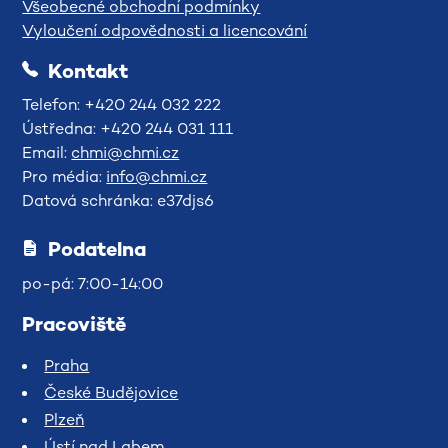
Všeobecné obchodní podmínky
Vyloučení odpovědnosti a licencování
Kontakt
Telefon: +420 244 032 222
Ústředna: +420 244 031 111
Email:
chmi@chmi.cz
Pro média:
info@chmi.cz
Datová schránka: e37djs6
Podatelna
po-pá: 7:00-14:00
Pracoviště
Praha
České Budějovice
Plzeň
Ústí nad Labem