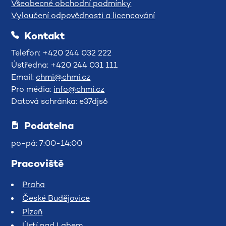
Všeobecné obchodní podmínky
Vyloučení odpovědnosti a licencování
Kontakt
Telefon: +420 244 032 222
Ústředna: +420 244 031 111
Email:
chmi@chmi.cz
Pro média:
info@chmi.cz
Datová schránka: e37djs6
Podatelna
po-pá: 7:00-14:00
Pracoviště
Praha
České Budějovice
Plzeň
Ústí nad Labem