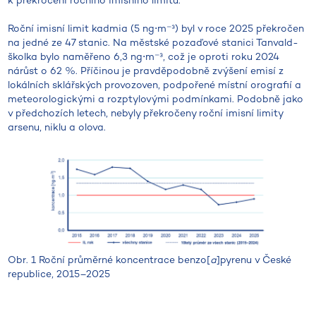
k překročení ročního imisního limitu.
Roční imisní limit kadmia (5 ng⋅m⁻³) byl v roce 2025 překročen
na jedné ze 47 stanic. Na městské pozaďové stanici Tanvald-
školka bylo naměřeno 6,3 ng⋅m⁻³, což je oproti roku 2024
nárůst o 62 %. Příčinou je pravděpodobně zvýšení emisí z
lokálních sklářských provozoven, podpořené místní orografií a
meteorologickými a rozptylovými podmínkami. Podobně jako
v předchozích letech, nebyly překročeny roční imisní limity
arsenu, niklu a olova.
Obr. 1 Roční průměrné koncentrace benzo[
a
]pyrenu v České
republice, 2015–2025