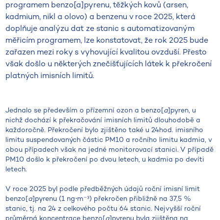
programem benzo[a]pyrenu, těžkých kovů (arsen,
kadmium, nikl a olovo) a benzenu v roce 2025, která
doplňuje analýzu dat ze stanic s automatizovaným
měřicím programem, lze konstatovat, že rok 2025 bude
zařazen mezi roky s vyhovující kvalitou ovzduší. Přesto
však došlo u některých znečišťujících látek k překročení
platných imisních limitů.
Jednalo se především o přízemní ozon a benzo[
a
]pyren, u
nichž dochází k překračování imisních limitů dlouhodobě a
každoročně. Překročení bylo zjištěno také u 24hod. imisního
limitu suspendovaných částic PM10 a ročního limitu kadmia, v
obou případech však na jedné monitorovací stanici. V případě
PM10 došlo k překročení po dvou letech, u kadmia po devíti
letech.
V roce 2025 byl podle předběžných údajů roční imisní limit
benzo[
a
]pyrenu (1 ng⋅m⁻³) překročen přibližně na 37,5 %
stanic, tj. na 24 z celkového počtu 64 stanic. Nejvyšší roční
průměrná koncentrace benzo[
a
]pyrenu byla zjištěna na