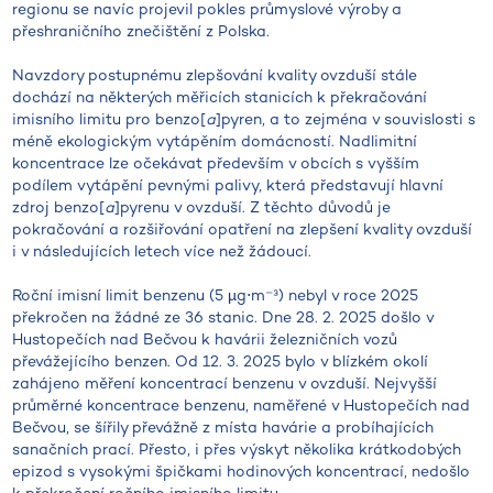
regionu se navíc projevil pokles průmyslové výroby a
přeshraničního znečištění z Polska.
Navzdory postupnému zlepšování kvality ovzduší stále
dochází na některých měřicích stanicích k překračování
imisního limitu pro benzo[
a
]pyren, a to zejména v souvislosti s
méně ekologickým vytápěním domácností. Nadlimitní
koncentrace lze očekávat především v obcích s vyšším
podílem vytápění pevnými palivy, která představují hlavní
zdroj benzo[
a
]pyrenu v ovzduší. Z těchto důvodů je
pokračování a rozšiřování opatření na zlepšení kvality ovzduší
i v následujících letech více než žádoucí.
Roční imisní limit benzenu (5 µg⋅m⁻³) nebyl v roce 2025
překročen na žádné ze 36 stanic. Dne 28. 2. 2025 došlo v
Hustopečích nad Bečvou k havárii železničních vozů
převážejícího benzen. Od 12. 3. 2025 bylo v blízkém okolí
zahájeno měření koncentrací benzenu v ovzduší. Nejvyšší
průměrné koncentrace benzenu, naměřené v Hustopečích nad
Bečvou, se šířily převážně z místa havárie a probíhajících
sanačních prací. Přesto, i přes výskyt několika krátkodobých
epizod s vysokými špičkami hodinových koncentrací, nedošlo