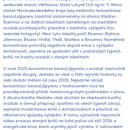
venkovské stanici Věřňovice-Dolní Lutyně (3,6 ng⋅m⁻³). Mimo
oblast Moravskoslezského kraje byly nadlimitní koncentrace
benzo[
a
]pyrenu tradičně zaznamenány na stanici Kladno-
Švermov a na dalších lokalitách zaměřených na znečištění
ovzduší pocházejícího převážně z lokálního vytápění (tzv.
vesnické hotspoty). Mezi tyto lokality patří Brumov-Bylnice,
Jilemnice, Bludov-hřiště, Třešť, Staňkov a Broumov. Naměřené
koncentrace potvrdily negativní dopad emisí z vytápění
domácností, zejména ze spalování uhlí v zastaralých typech
kotlů, na kvalitu ovzduší v daných lokalitách.
V roce 2025 koncentrace benzo[
a
]pyrenu v ovzduší meziročně
nepatrně stouply. Jednalo se však o třetí nejnižší hodnoty za
celé období měření od roku 2005. Nepatrné nárůst
koncentrací benzo[
a
]pyrenu v hodnoceném roce lze
pravděpodobně přičíst meteorologickým podmínkám v únoru.
Z dlouhodobého hlediska však dochází ke zlepšování kvality
ovzduší, k čemuž přispívají opatření na všech typech zdrojů,
zejména modernizace kotlů v domácnostech a přechod na
alternativní způsoby vytápění. K tomu významně napomohl
zákaz provozu starých kotlů na tuhá paliva od září 2024 a
energetická krize, které urychlily jejich výměnu. V ostravském