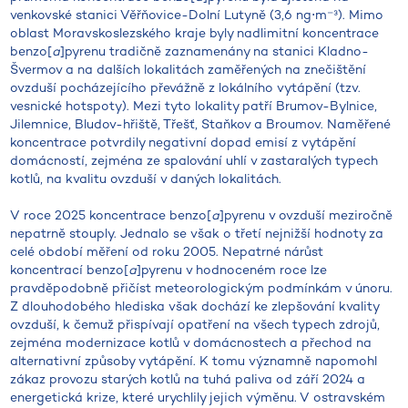
venkovské stanici Věřňovice-Dolní Lutyně (3,6 ng⋅m⁻³). Mimo
oblast Moravskoslezského kraje byly nadlimitní koncentrace
benzo[
a
]pyrenu tradičně zaznamenány na stanici Kladno-
Švermov a na dalších lokalitách zaměřených na znečištění
ovzduší pocházejícího převážně z lokálního vytápění (tzv.
vesnické hotspoty). Mezi tyto lokality patří Brumov-Bylnice,
Jilemnice, Bludov-hřiště, Třešť, Staňkov a Broumov. Naměřené
koncentrace potvrdily negativní dopad emisí z vytápění
domácností, zejména ze spalování uhlí v zastaralých typech
kotlů, na kvalitu ovzduší v daných lokalitách.
V roce 2025 koncentrace benzo[
a
]pyrenu v ovzduší meziročně
nepatrně stouply. Jednalo se však o třetí nejnižší hodnoty za
celé období měření od roku 2005. Nepatrné nárůst
koncentrací benzo[
a
]pyrenu v hodnoceném roce lze
pravděpodobně přičíst meteorologickým podmínkám v únoru.
Z dlouhodobého hlediska však dochází ke zlepšování kvality
ovzduší, k čemuž přispívají opatření na všech typech zdrojů,
zejména modernizace kotlů v domácnostech a přechod na
alternativní způsoby vytápění. K tomu významně napomohl
zákaz provozu starých kotlů na tuhá paliva od září 2024 a
energetická krize, které urychlily jejich výměnu. V ostravském