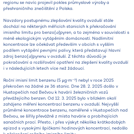
regionu se navíc projevil pokles průmyslové výroby a
přeshraničního znečištění z Polska.
Navzdory postupnému zlepšování kvality ovzduší stále
dochází na některých měřicích stanicích k překračování
imisního limitu pro benzo[
a
]pyren, a to zejména v souvislosti s
méně ekologickým vytápěním domácností. Nadlimitní
koncentrace lze očekávat především v obcích s vyšším
podílem vytápění pevnými palivy, která představují hlavní
zdroj benzo[
a
]pyrenu v ovzduší. Z těchto důvodů je
pokračování a rozšiřování opatření na zlepšení kvality ovzduší
i v následujících letech více než žádoucí.
Roční imisní limit benzenu (5 µg⋅m⁻³) nebyl v roce 2025
překročen na žádné ze 36 stanic. Dne 28. 2. 2025 došlo v
Hustopečích nad Bečvou k havárii železničních vozů
převážejícího benzen. Od 12. 3. 2025 bylo v blízkém okolí
zahájeno měření koncentrací benzenu v ovzduší. Nejvyšší
průměrné koncentrace benzenu, naměřené v Hustopečích nad
Bečvou, se šířily převážně z místa havárie a probíhajících
sanačních prací. Přesto, i přes výskyt několika krátkodobých
epizod s vysokými špičkami hodinových koncentrací, nedošlo