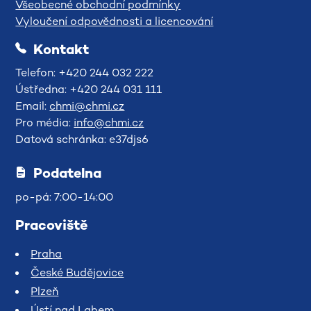
Všeobecné obchodní podmínky
Vyloučení odpovědnosti a licencování
Kontakt
Telefon: +420 244 032 222
Ústředna: +420 244 031 111
Email:
chmi@chmi.cz
Pro média:
info@chmi.cz
Datová schránka: e37djs6
Podatelna
po-pá: 7:00-14:00
Pracoviště
Praha
České Budějovice
Plzeň
Ústí nad Labem