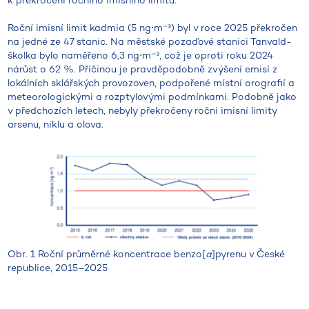
k překročení ročního imisního limitu.
Roční imisní limit kadmia (5 ng⋅m⁻³) byl v roce 2025 překročen
na jedné ze 47 stanic. Na městské pozaďové stanici Tanvald-
školka bylo naměřeno 6,3 ng⋅m⁻³, což je oproti roku 2024
nárůst o 62 %. Příčinou je pravděpodobně zvýšení emisí z
lokálních sklářských provozoven, podpořené místní orografií a
meteorologickými a rozptylovými podmínkami. Podobně jako
v předchozích letech, nebyly překročeny roční imisní limity
arsenu, niklu a olova.
Obr. 1 Roční průměrné koncentrace benzo[
a
]pyrenu v České
republice, 2015–2025