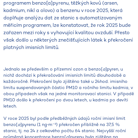
programem benzo[a]pyrenu, těžkých kovů (arsen,
kadmium, nikl a olovo) a benzenu v roce 2025, která
doplňuje analýzu dat ze stanic s automatizovaným
měřicím programem, lze konstatovat, že rok 2025 bude
zařazen mezi roky s vyhovující kvalitou ovzduší. Přesto
však došlo u některých znečišťujících látek k překročení
platných imisních limitů.
Jednalo se především o přízemní ozon a benzo[
a
]pyren, u
nichž dochází k překračování imisních limitů dlouhodobě a
každoročně. Překročení bylo zjištěno také u 24hod. imisního
limitu suspendovaných částic PM10 a ročního limitu kadmia, v
obou případech však na jedné monitorovací stanici. V případě
PM10 došlo k překročení po dvou letech, u kadmia po devíti
letech.
V roce 2025 byl podle předběžných údajů roční imisní limit
benzo[
a
]pyrenu (1 ng⋅m⁻³) překročen přibližně na 37,5 %
stanic, tj. na 24 z celkového počtu 64 stanic. Nejvyšší roční
průměrná koncentrace benzo[
a
]pyrenu byla zjištěna na