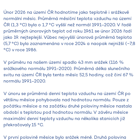
Únor 2026 na území ČR hodnotíme jako teplotně i srážkově
normální měsíc. Průměrná měsíční teplota vzduchu na území
ČR (1,3 °C) byla o 1,7 °C vyšší než normál 1991–2020. V řadě
průměrných únorových teplot od roku 1961 se únor 2026 řadí
jako 19. nejteplejší. Vůbec nejvyšší únorová průměrná teplota
(5,7 °C) byla zaznamenána v roce 2024 a naopak nejnižší (−7,8
°C) v roce 1986.
V průměru na našem území spadlo 43 mm srážek (116 %
srážkového normálu 1991–2020). Průměrná délka slunečního
svitu na území ČR byla tento měsíc 52,5 hodiny, což činí 67 %
normálu 1991–2020.
V únoru se průměrná denní teplota vzduchu na území ČR po
většinu měsíce pohybovala nad hodnotou normálu. Pouze z
počátku měsíce a na začátku druhé poloviny měsíce nastala
období s teplotou pod hodnotou normálu. V závěru měsíce
maximální denní teploty vzduchu na několika stanicích již
překračovaly 15 °C.
V první polovině měsíce bylo srážek méně. Druhá polovina