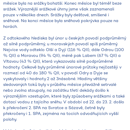
měsíce byla na srážky bohatší. Konec měsíce byl téměř beze
srážek. Výraznější srážkové úhrny jsme však zaznamenali
pouze v několika dnech. Srážky byly dešťové, smíšené i
sněhové. Na konci měsíce byla sněhová pokrývka pouze na
horách.
Z odtokového hlediska byl únor u českých povodí podprůměrný
až silně podprůměrný, u moravských povodí spíš průměrný.
Nejvíce vody odteklo Olší a Dyjí (116 % QII), dále Odrou (100
% QII) a Moravou (94 % QII), méně pak Labem (67 % QII) a
Vltavou (43 % QII), která vykazovala silně podprůměrné
hodnoty. Celkově byly průměrné únorové průtoky nejčastěji v
rozmezí od 40 do 180 % QII, v povodí Odry a Dyje se
vyskytovaly i hodnoty 2 až 3násobné. Hladiny většiny
sledovaných toků byly v průběhu měsíce převážně setrvalé
nebo zvolna stoupaly, na začátku třetí dekády došlo k
výraznějším vzestupům, které byly způsobeny srážkami a také
dotací vodou z tajícího sněhu. V období od 22. do 23. 2. došlo
k překročení 2. SPA na Svratce a Sázavě, četně byly
překročeny i 1. SPA, zejména na tocích odvodňujících vyšší
polohy.