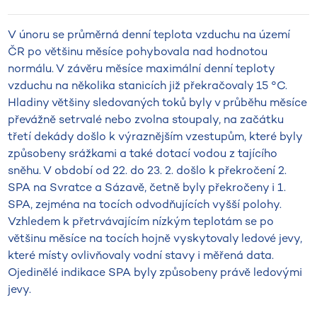
V únoru se průměrná denní teplota vzduchu na území
ČR po většinu měsíce pohybovala nad hodnotou
normálu. V závěru měsíce maximální denní teploty
vzduchu na několika stanicích již překračovaly 15 °C.
Hladiny většiny sledovaných toků byly v průběhu měsíce
převážně setrvalé nebo zvolna stoupaly, na začátku
třetí dekády došlo k výraznějším vzestupům, které byly
způsobeny srážkami a také dotací vodou z tajícího
sněhu. V období od 22. do 23. 2. došlo k překročení 2.
SPA na Svratce a Sázavě, četně byly překročeny i 1.
SPA, zejména na tocích odvodňujících vyšší polohy.
Vzhledem k přetrvávajícím nízkým teplotám se po
většinu měsíce na tocích hojně vyskytovaly ledové jevy,
které místy ovlivňovaly vodní stavy i měřená data.
Ojedinělé indikace SPA byly způsobeny právě ledovými
jevy.