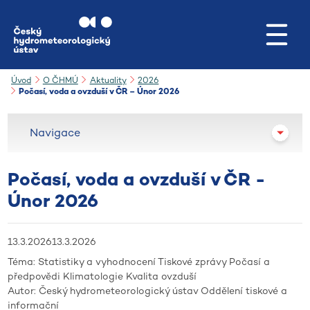
Přejít na hlavní obsah
Úvod
O ČHMÚ
Aktuality
2026
Počasí, voda a ovzduší v ČR – Únor 2026
Navigace
Počasí, voda a ovzduší v ČR -
Únor 2026
13.3.2026
13.3.2026
Téma:
Statistiky a vyhodnocení
Tiskové zprávy
Počasí a
předpovědi
Klimatologie
Kvalita ovzduší
Autor:
Český hydrometeorologický ústav
Oddělení tiskové a
informační