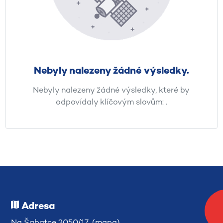
Nebyly nalezeny žádné výsledky.
Nebyly nalezeny žádné výsledky, které by
odpovídaly klíčovým slovům:
.
Adresa
Na Šabatce 2050/17 (
mapa
)