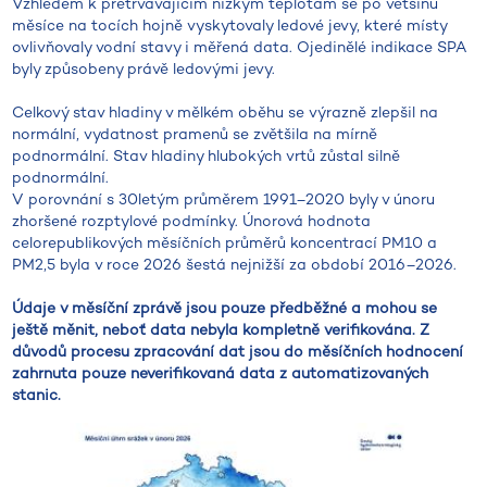
Vzhledem k přetrvávajícím nízkým teplotám se po většinu
měsíce na tocích hojně vyskytovaly ledové jevy, které místy
ovlivňovaly vodní stavy i měřená data. Ojedinělé indikace SPA
byly způsobeny právě ledovými jevy.
Celkový stav hladiny v mělkém oběhu se výrazně zlepšil na
normální, vydatnost pramenů se zvětšila na mírně
podnormální. Stav hladiny hlubokých vrtů zůstal silně
podnormální.
V porovnání s 30letým průměrem 1991–2020 byly v únoru
zhoršené rozptylové podmínky. Únorová hodnota
celorepublikových měsíčních průměrů koncentrací PM10 a
PM2,5 byla v roce 2026 šestá nejnižší za období 2016–2026.
Údaje v měsíční zprávě jsou pouze předběžné a mohou se
ještě měnit, neboť data nebyla kompletně verifikována. Z
důvodů procesu zpracování dat jsou do měsíčních hodnocení
zahrnuta pouze neverifikovaná data z automatizovaných
stanic.