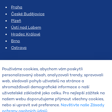
Praha
České Budějovice
Plzeň
Ústí nad Labem
Hradec Králové
Brno
Ostrava
Používáme cookies, abychom vám poskytli
personalizovaný obsah, analyzovali trendy, spravovali
web, sledovali pohyb uživatelů na stránce a
shromažďovali demografické informace o naší
uživatelské základně jako celku. Pro nejlepší zážitek na
2026
našem webu doporučujeme přijmout všechny cookies,
Český hydrometeorologický ústav
nebo si upravit své preference.
Navštivte naše Zásady
ochrany osobních údajů