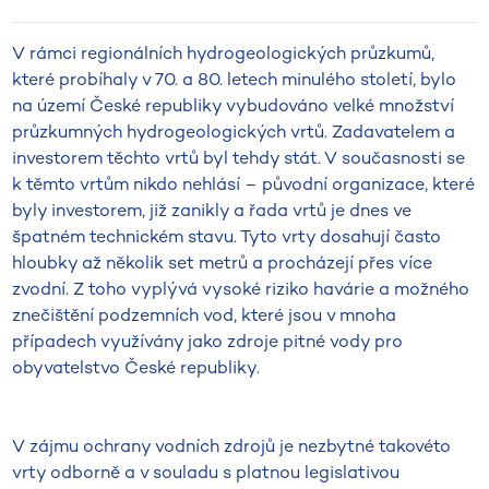
V rámci regionálních hydrogeologických průzkumů,
které probíhaly v 70. a 80. letech minulého století, bylo
na území České republiky vybudováno velké množství
průzkumných hydrogeologických vrtů. Zadavatelem a
investorem těchto vrtů byl tehdy stát. V současnosti se
k těmto vrtům nikdo nehlásí – původní organizace, které
byly investorem, již zanikly a řada vrtů je dnes ve
špatném technickém stavu. Tyto vrty dosahují často
hloubky až několik set metrů a procházejí přes více
zvodní. Z toho vyplývá vysoké riziko havárie a možného
znečištění podzemních vod, které jsou v mnoha
případech využívány jako zdroje pitné vody pro
obyvatelstvo České republiky.
V zájmu ochrany vodních zdrojů je nezbytné takovéto
vrty odborně a v souladu s platnou legislativou