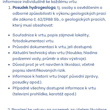
informace individuálně ke každému vrtu:
Posudek hydrogeologa
, tj. osoby s osvědčením o
odborné způsobilosti k výkonu geologických prací
dle zákona č. 62/1988 Sb., o geologických pracích,
který musí obsahovat:
Souřadnice k vrtu, popis zájmové lokality,
fotodokumentaci vrtu.
Průvodní dokumentaci k vrtu, jeli dostupná.
Aktuální technický stav vrtu (hloubka, hladina
podzemní vody, průměr a stav výstroje).
Důvod proč je vrt navržen k likvidaci, včetně
popisu identifikovaných rizik.
Informace k historii vrtu (např. původní zprávy,
posudky apod.).
Případně všechny dostupné informace k vrtu
(televizní prohlídka, karotáž apod.)
2. Povolení ke vstupu na pozemek za účelem likvidace