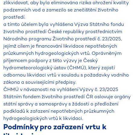
zlikvidovat, aby byla eliminována rizika ohrožení kvality
podzemních vod a zamezilo se znečištění životního
prostředí.
a tímto účelem byla vyhlášena Výzva Státního fondu
životního prostředí České republiky prostřednictvím
Národního programu Životního prostředí č. 23/2025,
jejímž cílem je financování likvidace nepotřebných
průzkumných hydrogeologických vrtů. Oprávněným
příjemcem podpory z této výzvy je Český
hydrometeorologický ústav (ČHMÚ), který zajistí
odbornou likvidaci vrtů v souladu s požadavky vodního
zákona a souvisejícími předpisy.
ČHMÚ v návaznosti na vyhlášení Výzvy č. 23/2025
Státním fondem životního prostředí ČR oslovuje orgány
státní správy a samosprávy s žádostí o předložení
podkladů k zařazení nepotřebných průzkumných
hydrogeologických vrtů k likvidaci.
Podmínky pro zařazení vrtu k