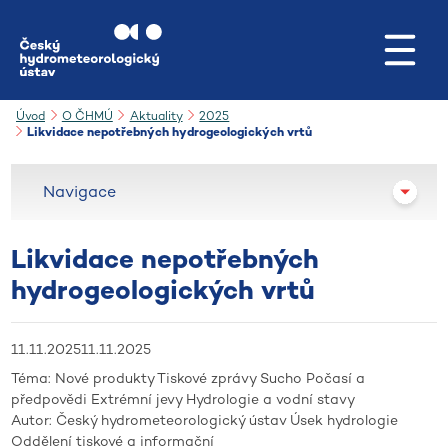
Přejít na hlavní obsah
Úvod
O ČHMÚ
Aktuality
2025
Likvidace nepotřebných hydrogeologických vrtů
Navigace
Likvidace nepotřebných
hydrogeologických vrtů
11.11.2025
11.11.2025
Téma:
Nové produkty
Tiskové zprávy
Sucho
Počasí a
předpovědi
Extrémní jevy
Hydrologie a vodní stavy
Autor:
Český hydrometeorologický ústav
Úsek hydrologie
Oddělení tiskové a informační