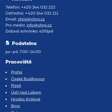
Telefon: +420 244 032 222
Ústředna: +420 244 031 111
Email:
chmi@chmi.cz
Pro média:
info@chmi.cz
Datová schránka: e37djs6
Podatelna
po-pá: 7:00-14:00
Pracoviště
Praha
České Budějovice
Plzeň
Ústí nad Labem
Hradec Králové
Brno