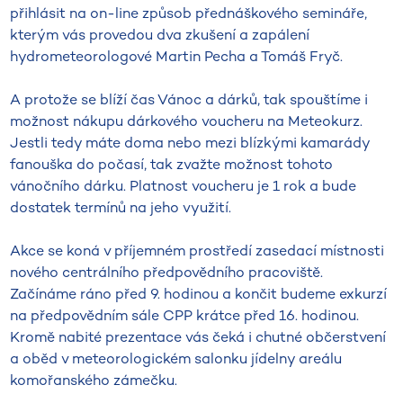
přihlásit na on-line způsob přednáškového semináře,
kterým vás provedou dva zkušení a zapálení
hydrometeorologové Martin Pecha a Tomáš Fryč.
A protože se blíží čas Vánoc a dárků, tak spouštíme i
možnost nákupu dárkového voucheru na Meteokurz.
Jestli tedy máte doma nebo mezi blízkými kamarády
fanouška do počasí, tak zvažte možnost tohoto
vánočního dárku. Platnost voucheru je 1 rok a bude
dostatek termínů na jeho využití.
Akce se koná v příjemném prostředí zasedací místnosti
nového centrálního předpovědního pracoviště.
Začínáme ráno před 9. hodinou a končit budeme exkurzí
na předpovědním sále CPP krátce před 16. hodinou.
Kromě nabité prezentace vás čeká i chutné občerstvení
a oběd v meteorologickém salonku jídelny areálu
komořanského zámečku.