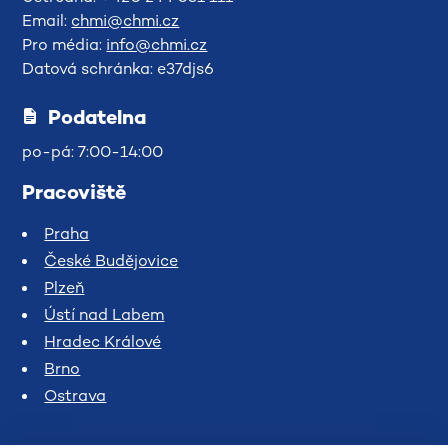
Email:
chmi@chmi.cz
Pro média:
info@chmi.cz
Datová schránka: e37djs6
Podatelna
po-pá: 7:00-14:00
Pracoviště
Praha
České Budějovice
Plzeň
Ústí nad Labem
Hradec Králové
Brno
Ostrava