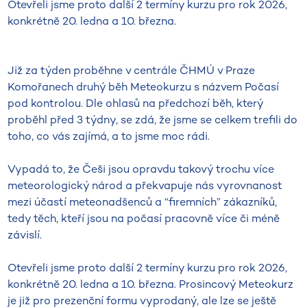
Otevřeli jsme proto další 2 termíny kurzu pro rok 2026,
konkrétně 20. ledna a 10. března.
Již za týden proběhne v centrále ČHMÚ v Praze
Komořanech druhý běh Meteokurzu s názvem Počasí
pod kontrolou. Dle ohlasů na předchozí běh, který
proběhl před 3 týdny, se zdá, že jsme se celkem trefili do
toho, co vás zajímá, a to jsme moc rádi.
Vypadá to, že Češi jsou opravdu takový trochu více
meteorologický národ a překvapuje nás vyrovnanost
mezi účastí meteonadšenců a “firemních” zákazníků,
tedy těch, kteří jsou na počasí pracovně více či méně
závislí.
Otevřeli jsme proto další 2 termíny kurzu pro rok 2026,
konkrétně 20. ledna a 10. března. Prosincový Meteokurz
je již pro prezenční formu vyprodaný, ale lze se ještě