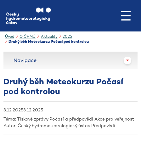
Přejít na hlavní obsah
Úvod
O ČHMÚ
Aktuality
2025
Druhý běh Meteokurzu Počasí pod kontrolou
Navigace
Druhý běh Meteokurzu Počasí
pod kontrolou
3.12.2025
3.12.2025
Téma:
Tiskové zprávy
Počasí a předpovědi
Akce pro veřejnost
Autor:
Český hydrometeorologický ústav
Předpovědi