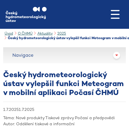
Přejít na hlavní obsah
Úvod
O ČHMÚ
Aktuality
2025
Český hydrometeorologický ústav vylepšil funkci Meteogram v mobilní 
Navigace
Český hydrometeorologický
ústav vylepšil funkci Meteogram
v mobilní aplikaci Počasí ČHMÚ
1.7.2025
1.7.2025
Téma:
Nové produkty
Tiskové zprávy
Počasí a předpovědi
Autor:
Oddělení tiskové a informační