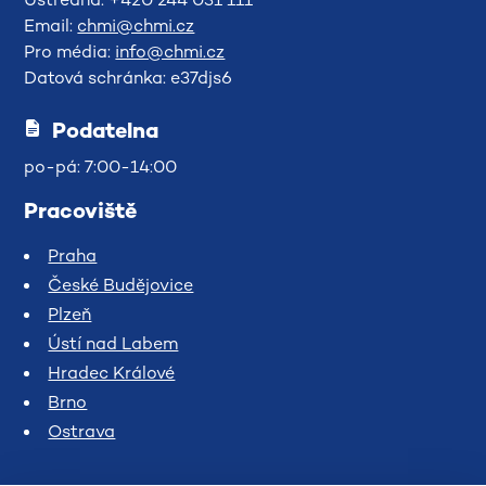
Email:
chmi@chmi.cz
Pro média:
info@chmi.cz
Datová schránka: e37djs6
Podatelna
po-pá: 7:00-14:00
Pracoviště
Praha
České Budějovice
Plzeň
Ústí nad Labem
Hradec Králové
Brno
Ostrava