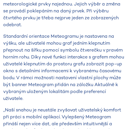
meteorologické prvky najednou. Jejich výběr a změna
se provádí poklepáním na daný prvek. Při výběru
čtvrtého prvku je třeba nejprve jeden ze zobrazených
odebrat.
Standardní orientace Meteogramu je nastavena na
výšku, ale uživatelé mohou graf jedním klepnutím
přepnout na šířku pomocí symbolu čtverečku v pravém
horním rohu. Díky nové funkci interakce s grafem mohou
uživatelé klepnutím do prostoru grafu zobrazit pop-up
okno s detailními informacemi k vybranému časovému
bodu. V rámci možnosti nastavení vlastní plochy může
být banner Meteogram přidán na záložku Aktuálně k
vybraným uloženým lokalitám podle preferencí
uživatele.
„Naší snahou je neustále zvyšovat uživatelský komfort
při práci s mobilní aplikací. Vylepšený Meteogram
přináší nejen více dat, ale především intuitivnější a