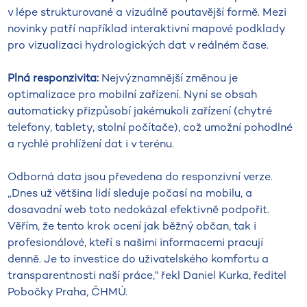
v lépe strukturované a vizuálně poutavější formě. Mezi
novinky patří například interaktivní mapové podklady
pro vizualizaci hydrologických dat v reálném čase.
Plná responzivita:
Nejvýznamnější změnou je
optimalizace pro mobilní zařízení. Nyní se obsah
automaticky přizpůsobí jakémukoli zařízení (chytré
telefony, tablety, stolní počítače), což umožní pohodlné
a rychlé prohlížení dat i v terénu.
Odborná data jsou převedena do responzivní verze.
„Dnes už většina lidí sleduje počasí na mobilu, a
dosavadní web toto nedokázal efektivně podpořit.
Věřím, že tento krok ocení jak běžný občan, tak i
profesionálové, kteří s našimi informacemi pracují
denně. Je to investice do uživatelského komfortu a
transparentnosti naší práce," řekl Daniel Kurka, ředitel
Pobočky Praha, ČHMÚ.