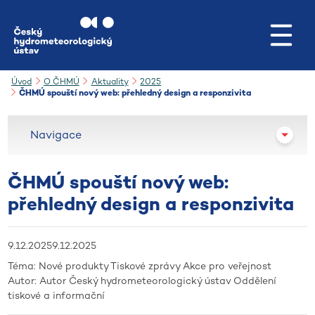
Přejít na hlavní obsah
Úvod
O ČHMÚ
Aktuality
2025
ČHMÚ spouští nový web: přehledný design a responzivita
Navigace
ČHMÚ spouští nový web:
přehledný design a responzivita
9.12.2025
9.12.2025
Téma:
Nové produkty
Tiskové zprávy
Akce pro veřejnost
Autor:
Autor
Český hydrometeorologický ústav
Oddělení
tiskové a informační