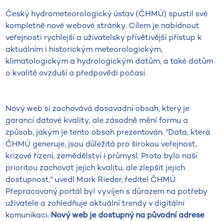
Český hydrometeorologický ústav (ČHMÚ) spustil své
kompletně nové webové stránky. Cílem je nabídnout
veřejnosti rychlejší a uživatelsky přívětivější přístup k
aktuálním i historickým meteorologickým,
klimatologickým a hydrologickým datům, a také datům
o kvalitě ovzduší a předpovědi počasí.
Nový web si zachovává dosavadní obsah, který je
garancí datové kvality, ale zásadně mění formu a
způsob, jakým je tento obsah prezentován. "Data, která
ČHMÚ generuje, jsou důležitá pro širokou veřejnost,
krizové řízení, zemědělství i průmysl. Proto bylo naší
prioritou zachovat jejich kvalitu, ale zlepšit jejich
dostupnost," uvedl Mark Rieder, ředitel ČHMÚ.
Přepracovaný portál byl vyvíjen s důrazem na potřeby
uživatele a zohledňuje aktuální trendy v digitální
komunikaci.
Nový web je dostupný na původní adrese