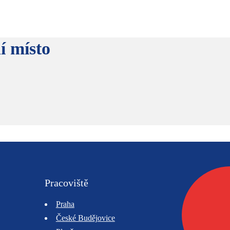
í místo
Pracoviště
Praha
České Budějovice