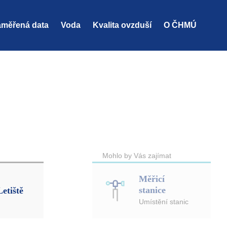
měřená data
Voda
Kvalita ovzduší
O ČHMÚ
Mohlo by Vás zajímat
Měřicí
stanice
Letiště
Umístění stanic