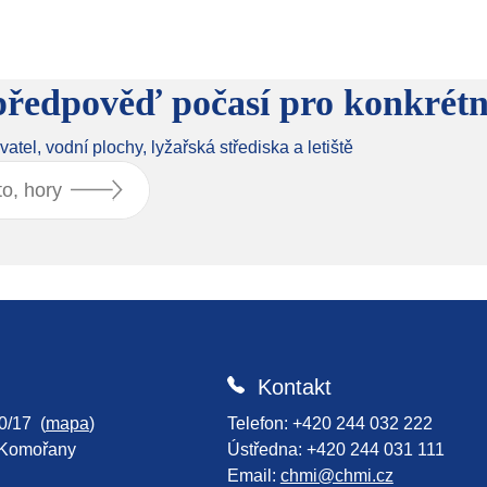
í předpověď počasí pro konkrétn
yvatel, vodní plochy, lyžařská střediska a letiště
Kontakt
0/17 (
mapa
)
Telefon: +420 244 032 222
-Komořany
Ústředna: +420 244 031 111
Email:
chmi@chmi.cz