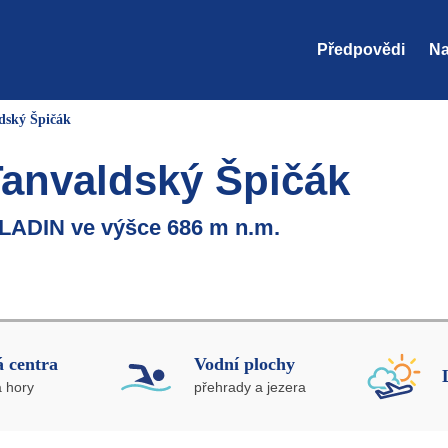
Předpovědi
Na
dský Špičák
Tanvaldský Špičák
LADIN ve výšce 686 m n.m.
 centra
Vodní plochy
a hory
přehrady a jezera