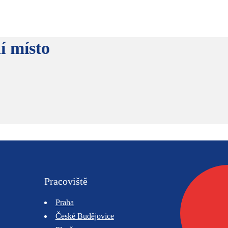
í místo
Pracoviště
Praha
České Budějovice