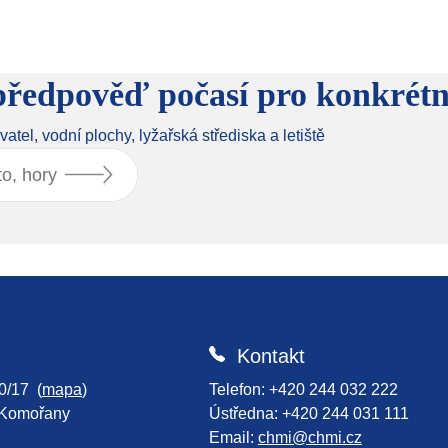
í předpověď počasí pro konkrétn
yvatel, vodní plochy, lyžařská střediska a letiště
Kontakt
0/17 (
mapa
)
Telefon: +420 244 032 222
-Komořany
Ústředna: +420 244 031 111
Email:
chmi@chmi.cz