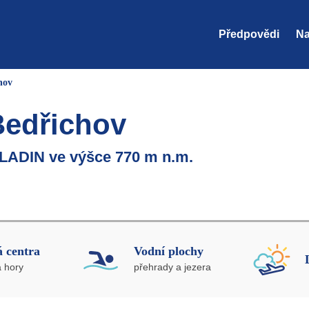
Předpovědi
Na
hov
Bedřichov
LADIN ve výšce 770 m n.m.
 centra
Vodní plochy
a hory
přehrady a jezera