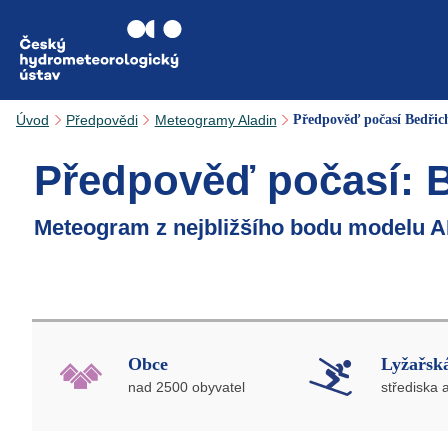
Přejít na hlavní obsah
Úvod
Předpovědi
Meteogramy Aladin
Předpověď počasí Bedřic
Předpověď počasí: 
Meteogram z nejbližšího bodu modelu A
Obce
Lyžařská
nad 2500 obyvatel
střediska 