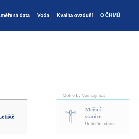
měřená data
Voda
Kvalita ovzduší
O ČHMÚ
Mohlo by Vás zajímat
Měřicí
stanice
Letiště
Umístění stanic