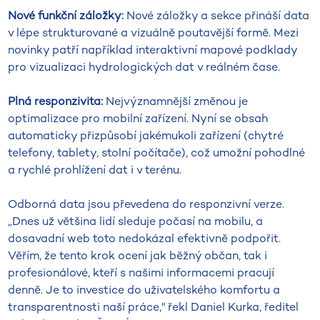
Nové funkční záložky:
Nové záložky a sekce přináší data
v lépe strukturované a vizuálně poutavější formě. Mezi
novinky patří například interaktivní mapové podklady
pro vizualizaci hydrologických dat v reálném čase.
Plná responzivita:
Nejvýznamnější změnou je
optimalizace pro mobilní zařízení. Nyní se obsah
automaticky přizpůsobí jakémukoli zařízení (chytré
telefony, tablety, stolní počítače), což umožní pohodlné
a rychlé prohlížení dat i v terénu.
Odborná data jsou převedena do responzivní verze.
„Dnes už většina lidí sleduje počasí na mobilu, a
dosavadní web toto nedokázal efektivně podpořit.
Věřím, že tento krok ocení jak běžný občan, tak i
profesionálové, kteří s našimi informacemi pracují
denně. Je to investice do uživatelského komfortu a
transparentnosti naší práce," řekl Daniel Kurka, ředitel