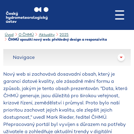
Přejít na hlavní obsah
Úvod
O ČHMÚ
Aktuality
2025
ČHMÚ spouští nový web: přehledný design a responzivita
Navigace
Nový web si zachovává dosavadní obsah, který je
garancí datové kvality, ale zásadně mění formu a
způsob, jakým je tento obsah prezentován. "Data, která
ČHMÚ generuje, jsou důležitá pro širokou veřejnost,
krizové řízení, zemědělství i průmysl. Proto bylo naší
prioritou zachovat jejich kvalitu, ale zlepšit jejich
dostupnost," uvedl Mark Rieder, ředitel ČHMÚ.
Přepracovaný portál byl vyvíjen s důrazem na potřeby
uživatele a zohledňuje aktuální trendy v digitální