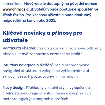
komunikaci.
Nový web je dostupný na původní adrese
www.chmi.cz
a uživatelům bude postupně spouštěn ve
třech fázích. Pro všechny uživatele bude dostupný
nejpozději na konci roku 2025.
Klíčové novinky a přínosy pro
uživatele
Kontinuita obsahu:
Design a rozhraní jsou nové, odborný
obsah zůstává zachován v nezměněné kvalitě.
I
ntuitivní navigace a hledání:
Zcela přepracovaná
navigační struktura a vylepšené vyhledávání dat
zkracují cestu k požadovaným informacím.
Nový design:
Přehledný vizuální styl s vylepšenou
čitelností usnadňuje orientaci nejen v komplexních
meteorologických mapách a grafech.