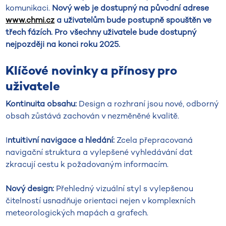
komunikaci.
Nový web je dostupný na původní adrese
www.chmi.cz
a uživatelům bude postupně spouštěn ve
třech fázích. Pro všechny uživatele bude dostupný
nejpozději na konci roku 2025.
Klíčové novinky a přínosy pro
uživatele
Kontinuita obsahu:
Design a rozhraní jsou nové, odborný
obsah zůstává zachován v nezměněné kvalitě.
I
ntuitivní navigace a hledání:
Zcela přepracovaná
navigační struktura a vylepšené vyhledávání dat
zkracují cestu k požadovaným informacím.
Nový design:
Přehledný vizuální styl s vylepšenou
čitelností usnadňuje orientaci nejen v komplexních
meteorologických mapách a grafech.