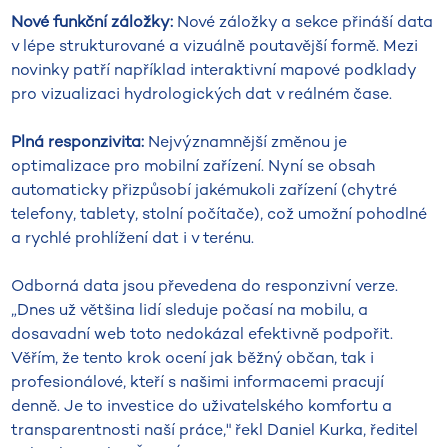
Nové funkční záložky:
Nové záložky a sekce přináší data
v lépe strukturované a vizuálně poutavější formě. Mezi
novinky patří například interaktivní mapové podklady
pro vizualizaci hydrologických dat v reálném čase.
Plná responzivita:
Nejvýznamnější změnou je
optimalizace pro mobilní zařízení. Nyní se obsah
automaticky přizpůsobí jakémukoli zařízení (chytré
telefony, tablety, stolní počítače), což umožní pohodlné
a rychlé prohlížení dat i v terénu.
Odborná data jsou převedena do responzivní verze.
„Dnes už většina lidí sleduje počasí na mobilu, a
dosavadní web toto nedokázal efektivně podpořit.
Věřím, že tento krok ocení jak běžný občan, tak i
profesionálové, kteří s našimi informacemi pracují
denně. Je to investice do uživatelského komfortu a
transparentnosti naší práce," řekl Daniel Kurka, ředitel