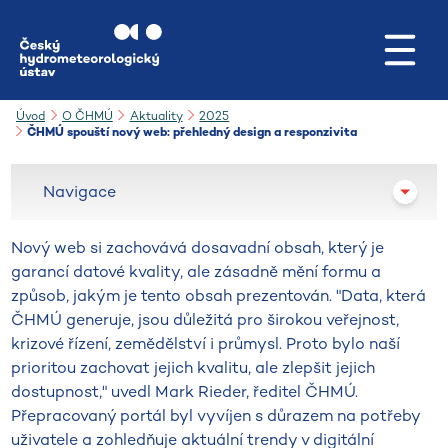
Přejít na hlavní obsah
Úvod
O ČHMÚ
Aktuality
2025
ČHMÚ spouští nový web: přehledný design a responzivita
Navigace
Nový web si zachovává dosavadní obsah, který je
garancí datové kvality, ale zásadně mění formu a
způsob, jakým je tento obsah prezentován. "Data, která
ČHMÚ generuje, jsou důležitá pro širokou veřejnost,
krizové řízení, zemědělství i průmysl. Proto bylo naší
prioritou zachovat jejich kvalitu, ale zlepšit jejich
dostupnost," uvedl Mark Rieder, ředitel ČHMÚ.
Přepracovaný portál byl vyvíjen s důrazem na potřeby
uživatele a zohledňuje aktuální trendy v digitální