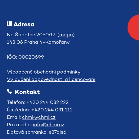
Adresa
Na Šabatce 2050/17 (
mapa
)
143 06 Praha 4-Komořany
IČO: 00020699
Všeobecné obchodní podmínky
Vyloučení odpovědnosti a licencování
Kontakt
Telefon: +420 244 032 222
Ústředna: +420 244 031 111
Email:
chmi@chmi.cz
Pro média:
info@chmi.cz
Datová schránka: e37djs6