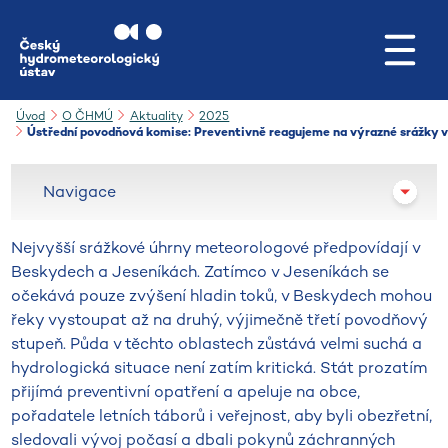
Přejít na hlavní obsah
Úvod
O ČHMÚ
Aktuality
2025
Ústřední povodňová komise: Preventivně reagujeme na výrazné srážky v 
Navigace
Nejvyšší srážkové úhrny meteorologové předpovídají v
Beskydech a Jeseníkách. Zatímco v Jeseníkách se
očekává pouze zvýšení hladin toků, v Beskydech mohou
řeky vystoupat až na druhý, výjimečně třetí povodňový
stupeň. Půda v těchto oblastech zůstává velmi suchá a
hydrologická situace není zatím kritická. Stát prozatím
přijímá preventivní opatření a apeluje na obce,
pořadatele letních táborů i veřejnost, aby byli obezřetní,
sledovali vývoj počasí a dbali pokynů záchranných