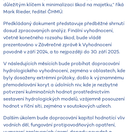
důležitým klíčem k minimalizaci škod na majetku,“ říká
Mark Rieder, ředitel ČHMÚ.
Předkládaný dokument představuje předběžné shrnutí
dosud zpracovaných analýz. Finální vyhodnocení,
včetně konečného rozsahu škod, bude vládě
prezentováno v Závěrečné zprávě k Vyhodnocení
povodně v září 2024, a to nejpozději do 30. září 2025.
V následujících měsících bude probíhat dopracování
hydrologického vyhodnocení, zejména v oblastech, kde
byly dosaženy extrémní průtoky, došlo k významnému
přemodelování koryt a údolních niv, kde je nezbytné
potvrzení kulminačních hodnot prostřednictvím
sestavení hydrologických modelů, vzájemně posouzení
hodnot v říční síti, zejména v soutokových uzlech.
Dalším úkolem bude dopracování kapitol hodnotící vliv
vodních děl, fungování protipovodňových opatření,
vymezení zaplavených území, dopady povodně a