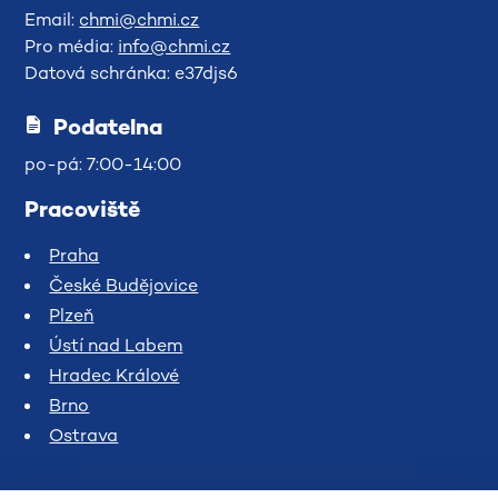
Email:
chmi@chmi.cz
Pro média:
info@chmi.cz
Datová schránka: e37djs6
Podatelna
po-pá: 7:00-14:00
Pracoviště
Praha
České Budějovice
Plzeň
Ústí nad Labem
Hradec Králové
Brno
Ostrava