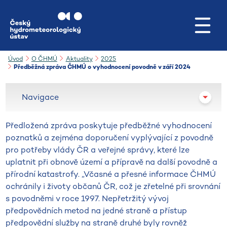
Přejít na hlavní obsah
Úvod
O ČHMÚ
Aktuality
2025
Předběžná zpráva ČHMÚ o vyhodnocení povodně v září 2024
Navigace
Předložená zpráva poskytuje předběžné vyhodnocení
poznatků a zejména doporučení vyplývající z povodně
pro potřeby vlády ČR a veřejné správy, které lze
uplatnit při obnově území a přípravě na další povodně a
přírodní katastrofy. „Včasné a přesné informace ČHMÚ
ochránily i životy občanů ČR, což je zřetelné při srovnání
s povodněmi v roce 1997. Nepřetržitý vývoj
předpovědních metod na jedné straně a přístup
předpovědní služby na straně druhé byly rovněž