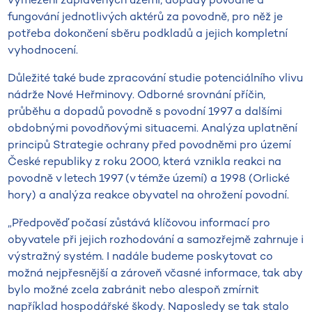
fungování jednotlivých aktérů za povodně, pro něž je
potřeba dokončení sběru podkladů a jejich kompletní
vyhodnocení.
Důležité také bude zpracování studie potenciálního vlivu
nádrže Nové Heřminovy. Odborné srovnání příčin,
průběhu a dopadů povodně s povodní 1997 a dalšími
obdobnými povodňovými situacemi. Analýza uplatnění
principů Strategie ochrany před povodněmi pro území
České republiky z roku 2000, která vznikla reakci na
povodně v letech 1997 (v témže území) a 1998 (Orlické
hory) a analýza reakce obyvatel na ohrožení povodní.
„Předpověď počasí zůstává klíčovou informací pro
obyvatele při jejich rozhodování a samozřejmě zahrnuje i
výstražný systém. I nadále budeme poskytovat co
možná nejpřesnější a zároveň včasné informace, tak aby
bylo možné zcela zabránit nebo alespoň zmírnit
například hospodářské škody. Naposledy se tak stalo