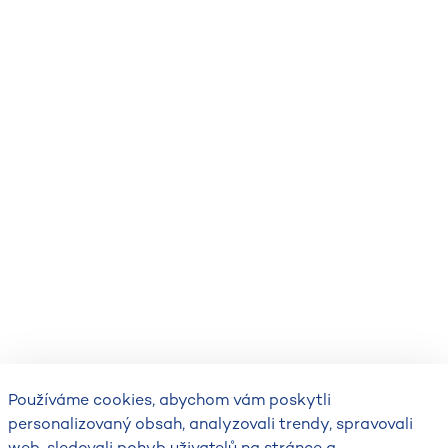
Používáme cookies, abychom vám poskytli
personalizovaný obsah, analyzovali trendy, spravovali
web, sledovali pohyb uživatelů na stránce a