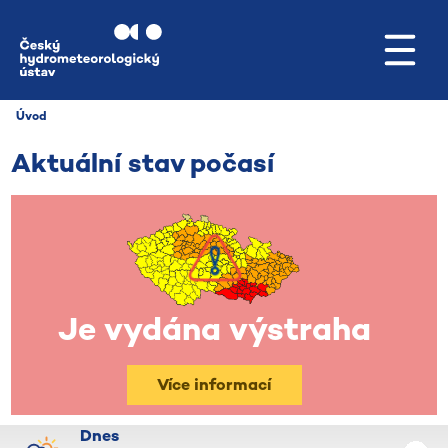
Přejít na hlavní obsah
Úvod
Aktuální stav počasí​​​​​
Je vydána výstraha
Více informací
Dnes