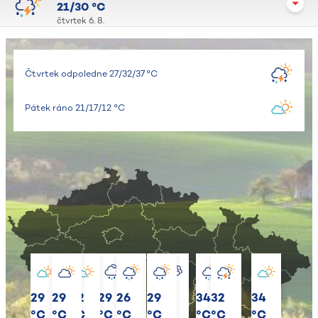
21/30 °C
čtvrtek 6. 8.
Čtvrtek odpoledne 27/32/37 °C
Pátek ráno 21/17/12 °C
29
29
32
29
30
26
29
31
30
34
32
35
34
°C
°C
°C
°C
°C
°C
°C
°C
°C
°C
°C
°C
°C