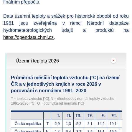
finálním přepočtu.
Data územní teploty a srážek pro historické období od roku
1961 jsou zveřejněna v rámci Národní databáze
hydrometeorologických údajů a produktů na
https://opendata.chmi.cz
.
Územní teplota 2026
Průměrná měsíční teplota vzduchu [°C] na území
ČR a v jednotlivých krajích v roce 2026 v
porovnání s normálem 1991–2020
T = teplota vzduchu [°C], N = dlouhodobý normál teploty vzduchu
1991-2020 [°C], O = odchylka od normálu [°C]
I.
II.
III.
IV.
V.
VI.
VII.
Česká republika
T
-2,9
1,3
5,2
8,1
14,2
19,1
Česká republika
N
-1,4
-0,4
3,2
8,5
13,1
16,5