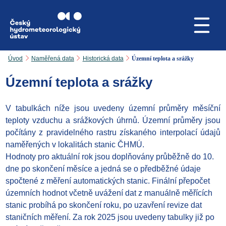
Přejít na hlavní obsah
Úvod
Naměřená data
Historická data
Územní teplota a srážky
Územní teplota a srážky
V tabulkách níže jsou uvedeny územní průměry měsíční
teploty vzduchu a srážkových úhrnů. Územní průměry jsou
počítány z pravidelného rastru získaného interpolací údajů
naměřených v lokalitách stanic ČHMÚ.
Hodnoty pro aktuální rok jsou doplňovány průběžně do 10.
dne po skončení měsíce a jedná se o předběžné údaje
spočtené z měření automatických stanic. Finální přepočet
územních hodnot včetně uvážení dat z manuálně měřících
stanic probíhá po skončení roku, po uzavření revize dat
staničních měření. Za rok 2025 jsou uvedeny tabulky již po