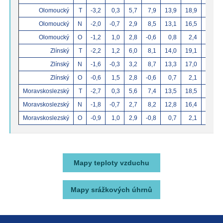
Olomoucký
T
-3,2
0,3
5,7
7,9
13,9
18,9
Olomoucký
N
-2,0
-0,7
2,9
8,5
13,1
16,5
Olomoucký
O
-1,2
1,0
2,8
-0,6
0,8
2,4
Zlínský
T
-2,2
1,2
6,0
8,1
14,0
19,1
Zlínský
N
-1,6
-0,3
3,2
8,7
13,3
17,0
Zlínský
O
-0,6
1,5
2,8
-0,6
0,7
2,1
Moravskoslezský
T
-2,7
0,3
5,6
7,4
13,5
18,5
Moravskoslezský
N
-1,8
-0,7
2,7
8,2
12,8
16,4
Moravskoslezský
O
-0,9
1,0
2,9
-0,8
0,7
2,1
Mapy teploty vzduchu
Mapy srážkových úhrnů