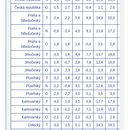
Česká republika
O
-1,5
1,7
2,0
-0,4
1,1
2,6
Praha a
T
-2,4
2,2
5,6
8,8
14,9
20,0
Středočeský
Praha a
N
-0,6
0,4
4,0
9,2
13,8
17,2
Středočeský
Praha a
O
-1,8
1,8
1,6
-0,4
1,1
2,8
Středočeský
Jihočeský
T
-3,5
1,6
4,4
7,7
13,7
18,6
Jihočeský
N
-1,6
-0,7
2,8
7,8
12,4
16,0
Jihočeský
O
-1,9
2,3
1,6
-0,1
1,3
2,6
Plzeňský
T
-3,2
1,8
4,2
8,1
14,1
19,1
Plzeňský
N
-1,2
-0,4
3,1
8,0
12,6
16,1
Plzeňský
O
-2,0
2,2
1,1
0,1
1,5
3,0
Karlovarský
T
-4,0
1,0
3,5
6,8
12,7
17,9
Karlovarský
N
-1,9
-1,2
2,2
7,1
11,6
15,0
Karlovarský
O
-2,1
2,2
1,3
-0,3
1,1
2,9
Ústecký
T
-3,0
1,5
5,1
8,1
14,3
19,5