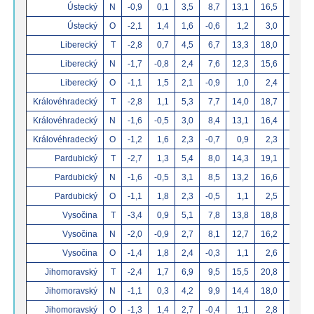
Ústecký
N
-0,9
0,1
3,5
8,7
13,1
16,5
Ústecký
O
-2,1
1,4
1,6
-0,6
1,2
3,0
Liberecký
T
-2,8
0,7
4,5
6,7
13,3
18,0
Liberecký
N
-1,7
-0,8
2,4
7,6
12,3
15,6
Liberecký
O
-1,1
1,5
2,1
-0,9
1,0
2,4
Královéhradecký
T
-2,8
1,1
5,3
7,7
14,0
18,7
Královéhradecký
N
-1,6
-0,5
3,0
8,4
13,1
16,4
Královéhradecký
O
-1,2
1,6
2,3
-0,7
0,9
2,3
Pardubický
T
-2,7
1,3
5,4
8,0
14,3
19,1
Pardubický
N
-1,6
-0,5
3,1
8,5
13,2
16,6
Pardubický
O
-1,1
1,8
2,3
-0,5
1,1
2,5
Vysočina
T
-3,4
0,9
5,1
7,8
13,8
18,8
Vysočina
N
-2,0
-0,9
2,7
8,1
12,7
16,2
Vysočina
O
-1,4
1,8
2,4
-0,3
1,1
2,6
Jihomoravský
T
-2,4
1,7
6,9
9,5
15,5
20,8
Jihomoravský
N
-1,1
0,3
4,2
9,9
14,4
18,0
Jihomoravský
O
-1,3
1,4
2,7
-0,4
1,1
2,8